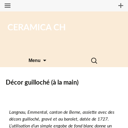
CERAMICA CH
Aller
Rechercher :
Menu
au
contenu
Décor guilloché (à la main)
Langnau, Emmental, canton de Berne, assiette avec des
décors guilloché, gravé et au barolet, datée de 1727.
L’utilisation d’un simple engobe de fond blanc donne un