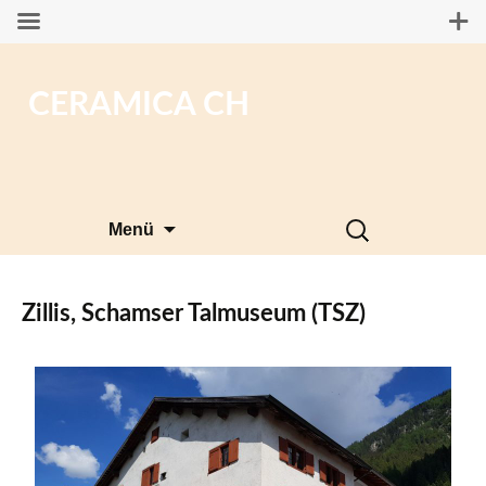
CERAMICA CH
Zum
Suchen
Menü
Inhalt
nach:
springen
Zillis, Schamser Talmuseum (TSZ)