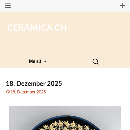
CERAMICA CH
Zum
Suchen
Menü
Inhalt
nach:
springen
18. Dezember 2025
18. Dezember 2025