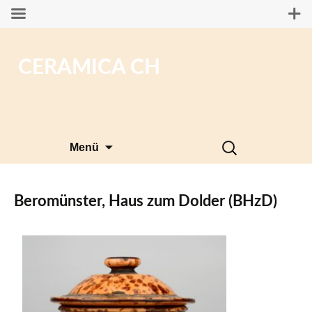
CERAMICA CH
Zum
Suchen
Menü
Inhalt
nach:
springen
Beromünster, Haus zum Dolder (BHzD)