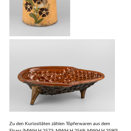
Zu den Kuriositäten zählen Töpferwaren aus dem
Elsass (MWH H 2573; MWH H 2569; MWH H 2590)