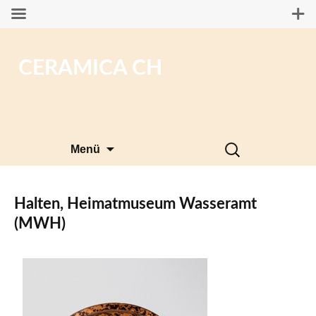
CERAMICA CH
Zum
Suchen
Menü
Inhalt
nach:
springen
Halten, Heimatmuseum Wasseramt
(MWH)