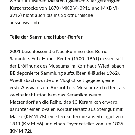
wohl für Elisabeh Meister-Eggenschwiler gefertigten
Kerzenstöcke von 1870 (MKB VI-3911 und MKB VI-
3912) nicht auch bis ins Solothurnische
ausschwärmte.
Teile der Sammlung Huber
-Renfer
2001 beschlossen die Nachkommen des Berner
Sammlers Fritz Huber-Renfer (1900–1961) dessen seit
der Eröffnung des Museums im Kornhaus Wiedlisbach
BE deponierte Sammlung aufzulösen (Häusler 1962).
Wiedlisbach wurde die Möglichkeit gegeben, eine
erste Auswahl zum Ankauf fürs Museum zu treffen, als
zweite Institution kam das Keramikmuseum
Matzendorf an die Reihe, das 13 Keramiken erwarb,
darunter einen ovalen Korbuntersatz aus Steingut mit
Marke (KMM 78), eine Deckelterrine aus Steingut von
1811 (KMM 66) und einen Fayenceteller von um 1835
(KMM 72).