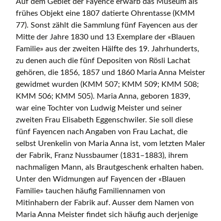
Auf dem Gebiet der Fayence erwarb das Museum als
frühes Objekt eine 1807 datierte Ohrentasse (KMM
77). Sonst zählt die Sammlung fünf Fayencen aus der
Mitte der Jahre 1830 und 13 Exemplare der «Blauen
Familie» aus der zweiten Hälfte des 19. Jahrhunderts,
zu denen auch die fünf Depositen von Rösli Lachat
gehören, die 1856, 1857 und 1860 Maria Anna Meister
gewidmet wurden (KMM 507; KMM 509; KMM 508;
KMM 506; KMM 505). Maria Anna, geboren 1839,
war eine Tochter von Ludwig Meister und seiner
zweiten Frau Elisabeth Eggenschwiler. Sie soll diese
fünf Fayencen nach Angaben von Frau Lachat, die
selbst Urenkelin von Maria Anna ist, vom letzten Maler
der Fabrik, Franz Nussbaumer (1831–1883), ihrem
nachmaligen Mann, als Brautgeschenk erhalten haben.
Unter den Widmungen auf Fayencen der «Blauen
Familie» tauchen häufig Familiennamen von
Mitinhabern der Fabrik auf. Ausser dem Namen von
Maria Anna Meister findet sich häufig auch derjenige