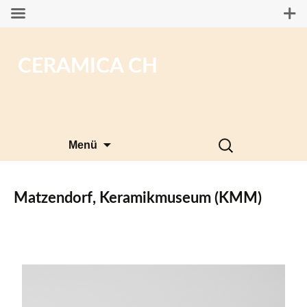
CERAMICA CH
Zum
Suchen
Menü
Inhalt
nach:
springen
Matzendorf, Keramikmuseum (KMM)