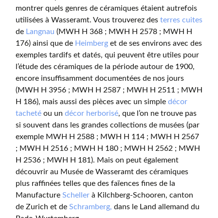
montrer quels genres de céramiques étaient autrefois
utilisées à Wasseramt. Vous trouverez des
terres cuites
de
Langnau
(MWH H 368 ; MWH H 2578 ; MWH H
176) ainsi que de
Heimberg
et de ses environs avec des
exemples tardifs et datés, qui peuvent être utiles pour
l’étude des céramiques de la période autour de 1900,
encore insuffisamment documentées de nos jours
(MWH H 3956 ; MWH H 2587 ; MWH H 2511 ; MWH
H 186), mais aussi des pièces avec un simple
décor
tacheté
ou un
décor herborisé
, que l’on ne trouve pas
si souvent dans les grandes collections de musées (par
exemple MWH H 2588 ; MWH H 114 ; MWH H 2567
; MWH H 2516 ; MWH H 180 ; MWH H 2562 ; MWH
H 2536 ; MWH H 181). Mais on peut également
découvrir au Musée de Wasseramt des céramiques
plus raffinées telles que des faïences fines de la
Manufacture
Scheller
à Kilchberg-Schooren, canton
de Zurich et de
Schramberg,
dans le Land allemand du