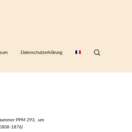
Suchen
ssum
Datenschutzerklärung
nach:
hern,
ellnummer PPM 293, um
(1808-1876)
)