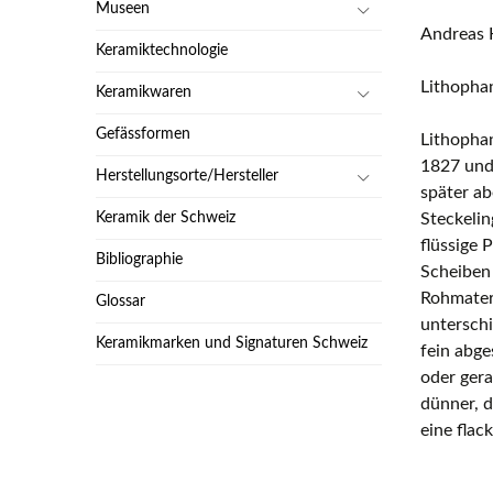
Museen
Andreas 
Keramiktechnologie
Lithopha
Keramikwaren
Gefässformen
Lithophan
1827 und 
Herstellungsorte/Hersteller
später ab
Keramik der Schweiz
Steckelin
flüssige 
Bibliographie
Scheiben
Rohmateri
Glossar
unterschi
Keramikmarken und Signaturen Schweiz
fein abge
oder gera
dünner, d
eine flac