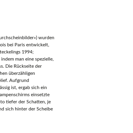
ssen
Durchscheinbilder») wurden
s bei Paris entwickelt,
Steckelings 1994;
 indem man eine spezielle,
s. Die Rückseite der
ehen überzähligen
lief. Aufgrund
ssig ist, ergab sich ein
 Lampenschirms einsetzte
o tiefer der Schatten, je
nd sich hinter der Scheibe