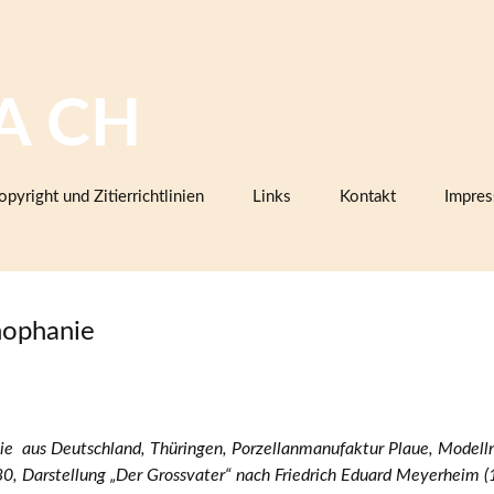
A CH
opyright und Zitierrichtlinien
Links
Kontakt
Impre
Bilddatenbanken mit Keramik,
Firmenkatalogen oder Musterbüc
Herstellermarken
hophanie
Keramiklexika, Glossare,
Arbeitsanleitungen
Vereine, Arbeitsgemeinschaften,
Sammlerorganisationen
ie aus Deutschland, Thüringen, Porzellanmanufaktur Plaue, Mod
Museen und Institutionen in der
, Darstellung „Der Grossvater“ nach Friedrich Eduard Meyerheim 
Schweiz (inklusive Projektpartner