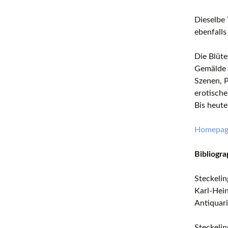
Dieselbe
ebenfalls
Die Blüte
Gemälde o
Szenen, P
erotische
Bis heute
Homepage
Bibliogra
Steckeli
Karl-Hein
Antiquari
Steckeli