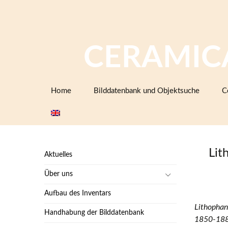
CERAMIC
Zum
Home
Bilddatenbank und Objektsuche
C
Inhalt
springen
Lit
Aktuelles
Über uns
Aufbau des Inventars
Lithophan
Handhabung der Bilddatenbank
1850-1880