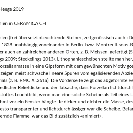
Heege 2019
Europäische Töpferei- und
Keramikmuseen, Museen mit gro
Keramiksammlungen
nien in CERAMICA CH
Keramikfilme
ien (frei übersetzt «Leuchtende Steine», zeitgenössisch auch «
1828 unabhängig voneinander in Berlin bzw. Montreuil-sous-Boi
er auch an zahlreichen anderen Orten, z. B. Meissen, gefertigt (
gs 2009; Steckelings 2013). Lithophaniescheiben stellte man her,
Porzellanmasse in eine Gipsform mit dem gewünschten Motiv gos
 zeigen meist schwache lineare Spuren vom egalisierenden Abzi
als (z. B. RMC XI.361a). Die Vorderseite zeigt das abgeformte Re
edlicher Reliefdicke und der Tatsache, dass Porzellan lichtdurchlä
stuftes Leuchtbild, wenn man eine solche Scheibe als Teil eines
hmt vor ein Fenster hängte. Je dicker und dichter die Masse, dest
esto transparenter und lichtdurchlässiger war die Scheibe. Befa
kernde Flamme, war das Bild zusätzlich «animiert».