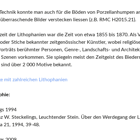
 Technik konnte man auch für die Böden von Porzellanhumpen an
 überraschende Bilder verstecken liessen (z.B. RMC H2015.21).
zeit der Lithophanien war die Zeit von etwa 1855 bis 1870. Als 
der Stiche bekannter zeitgenössischer Künstler, wobei religiö
orträts berühmter Personen, Genre-, Landschafts- und Architek
 Szenen vorkommen. Sie spiegeln meist den Zeitgeist des Bieder
 sind über 2 000 Motive bekannt.
 mit zahlreichen Lithophanien
phie:
ngs 1994
z W. Steckelings, Leuchtender Stein. Über den Werdegang der Li
a 21, 1994, 39-48.
ngs 2009