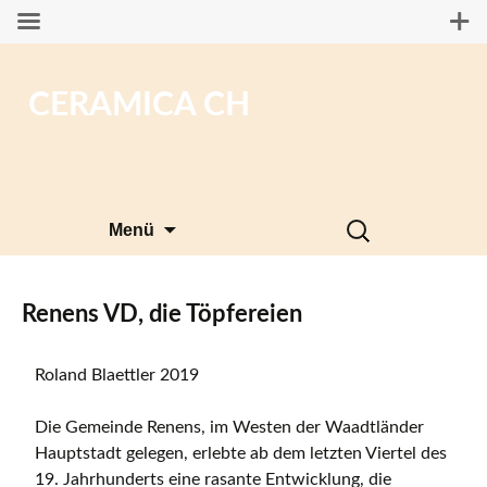
CERAMICA CH
Zum
Suchen
Menü
Inhalt
nach:
springen
Renens VD, die Töpfereien
Roland Blaettler 2019
Die Gemeinde Renens, im Westen der Waadtländer
Hauptstadt gelegen, erlebte ab dem letzten Viertel des
19. Jahrhunderts eine rasante Entwicklung, die