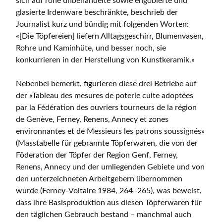
sich auf rohe unbehandelte sowie engobierte und
glasierte Irdenware beschränkte, beschrieb der
Journalist kurz und bündig mit folgenden Worten:
«[Die Töpfereien] liefern Alltagsgeschirr, Blumenvasen,
Rohre und Kaminhüte, und besser noch, sie
konkurrieren in der Herstellung von Kunstkeramik.»
Nebenbei bemerkt, figurieren diese drei Betriebe auf
der «Tableau des mesures de poterie cuite adoptées
par la Fédération des ouvriers tourneurs de la région
de Genève, Ferney, Renens, Annecy et zones
environnantes et de Messieurs les patrons soussignés»
(Masstabelle für gebrannte Töpferwaren, die von der
Föderation der Töpfer der Region Genf, Ferney,
Renens, Annecy und der umliegenden Gebiete und von
den unterzeichneten Arbeitgebern übernommen
wurde (Ferney-Voltaire 1984, 264–265), was beweist,
dass ihre Basisproduktion aus diesen Töpferwaren für
den täglichen Gebrauch bestand – manchmal auch