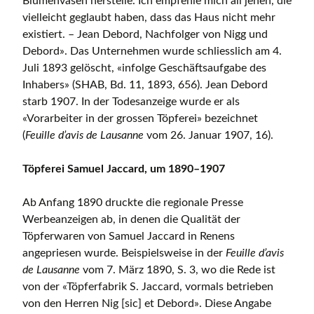
Blumenvasen herstelle. Ich empfehle mich all jenen, die
vielleicht geglaubt haben, dass das Haus nicht mehr
existiert. – Jean Debord, Nachfolger von Nigg und
Debord». Das Unternehmen wurde schliesslich am 4.
Juli 1893 gelöscht, «infolge Geschäftsaufgabe des
Inhabers» (SHAB, Bd. 11, 1893, 656). Jean Debord
starb 1907. In der Todesanzeige wurde er als
«Vorarbeiter in der grossen Töpferei» bezeichnet
(
Feuille d’avis de Lausanne
vom 26. Januar 1907, 16).
Töpferei Samuel Jaccard, um 1890–1907
Ab Anfang 1890 druckte die regionale Presse
Werbeanzeigen ab, in denen die Qualität der
Töpferwaren von Samuel Jaccard in Renens
angepriesen wurde. Beispielsweise in der
Feuille d’avis
de Lausanne
vom 7. März 1890, S. 3, wo die Rede ist
von der «Töpferfabrik S. Jaccard, vormals betrieben
von den Herren Nig [sic] et Debord». Diese Angabe