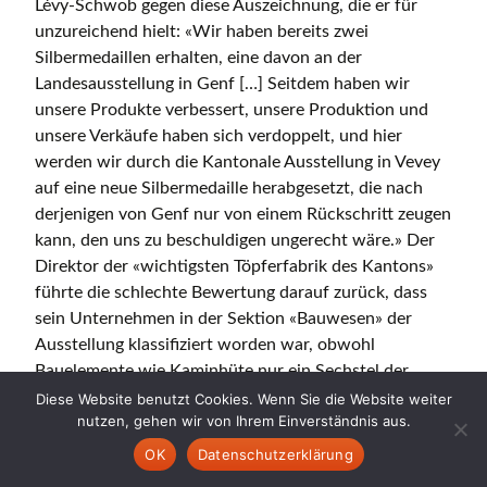
Lévy-Schwob gegen diese Auszeichnung, die er für
unzureichend hielt: «Wir haben bereits zwei
Silbermedaillen erhalten, eine davon an der
Landesausstellung in Genf […] Seitdem haben wir
unsere Produkte verbessert, unsere Produktion und
unsere Verkäufe haben sich verdoppelt, und hier
werden wir durch die Kantonale Ausstellung in Vevey
auf eine neue Silbermedaille herabgesetzt, die nach
derjenigen von Genf nur von einem Rückschritt zeugen
kann, den uns zu beschuldigen ungerecht wäre.» Der
Direktor der «wichtigsten Töpferfabrik des Kantons»
führte die schlechte Bewertung darauf zurück, dass
sein Unternehmen in der Sektion «Bauwesen» der
Ausstellung klassifiziert worden war, obwohl
Bauelemente wie Kaminhüte nur ein Sechstel der
ausgestellten Waren ausmachten. Folglich waren seine
Diese Website benutzt Cookies. Wenn Sie die Website weiter
nutzen, gehen wir von Ihrem Einverständnis aus.
Produkte von Ingenieuren beurteilt worden, die nicht
unbedingt die geeignetste Jury darstellten. Lévy-
OK
Datenschutzerklärung
Schwob lehnte die Medaille ab und zitierte aus den