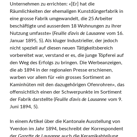
Unternehmen zu errichten: «[Er] hat die
Räumlichkeiten der ehemaligen Kunstdüngerfabrik in
eine grosse Fabrik umgewandelt, die 25 Arbeiter
beschäftigte und ausserdem 18 Wohnungen zu ihrer
Nutzung umfasste» (
Feuille d’avis de Lausanne
vom 16.
Januar 1895, 5). Als kluger Industrieller, der jedoch
nicht speziell auf diesen neuen Tätigkeitsbereich
vorbereitet war, verstand er es, die junge Töpferei auf
den Weg des Erfolgs zu bringen. Die Werbeanzeigen,
die ab 1894 in der regionalen Presse erschienen,
warben vor allem für «ein grosses Sortiment an
Kaminhüten mit den dazugehörigen Ofenrohren», das
offensichtlich einen der Schwerpunkte im Sortiment
der Fabrik darstellte (
Feuille d’avis de Lausanne
vom 9.
Juni 1894, 5).
In einem Artikel über die Kantonale Ausstellung von
Yverdon im Jahr 1894, beschreibt der Korrespondent
der
Gazette de Lausanne
auch die Keramikabteilung