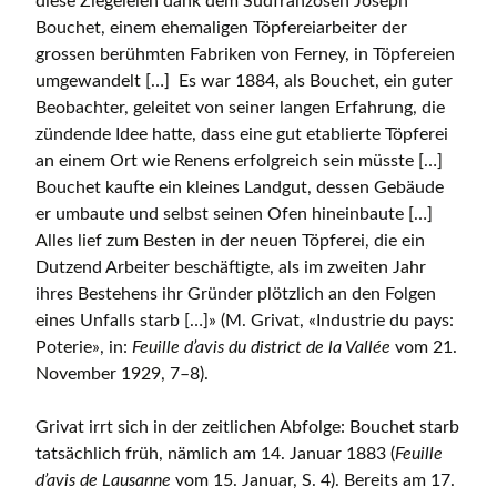
diese Ziegeleien dank dem Südfranzosen Joseph
Bouchet, einem ehemaligen Töpfereiarbeiter der
grossen berühmten Fabriken von Ferney, in Töpfereien
umgewandelt […] Es war 1884, als Bouchet, ein guter
Beobachter, geleitet von seiner langen Erfahrung, die
zündende Idee hatte, dass eine gut etablierte Töpferei
an einem Ort wie Renens erfolgreich sein müsste […]
Bouchet kaufte ein kleines Landgut, dessen Gebäude
er umbaute und selbst seinen Ofen hineinbaute […]
Alles lief zum Besten in der neuen Töpferei, die ein
Dutzend Arbeiter beschäftigte, als im zweiten Jahr
ihres Bestehens ihr Gründer plötzlich an den Folgen
eines Unfalls starb […]» (M. Grivat, «Industrie du pays:
Poterie», in:
Feuille d’avis du
district de la Vallée
vom 21.
November 1929, 7–8).
Grivat irrt sich in der zeitlichen Abfolge: Bouchet starb
tatsächlich früh, nämlich am 14. Januar 1883 (
Feuille
d’avis de Lausanne
vom 15. Januar, S. 4). Bereits am 17.