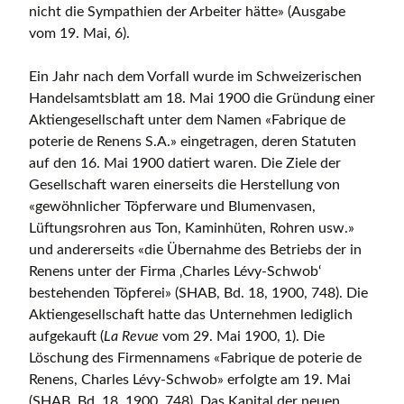
nicht die Sympathien der Arbeiter hätte» (Ausgabe
vom 19. Mai, 6).
Ein Jahr nach dem Vorfall wurde im Schweizerischen
Handelsamtsblatt am 18. Mai 1900 die Gründung einer
Aktiengesellschaft unter dem Namen «Fabrique de
poterie de Renens S.A.» eingetragen, deren Statuten
auf den 16. Mai 1900 datiert waren. Die Ziele der
Gesellschaft waren einerseits die Herstellung von
«gewöhnlicher Töpferware und Blumenvasen,
Lüftungsrohren aus Ton, Kaminhüten, Rohren usw.»
und andererseits «die Übernahme des Betriebs der in
Renens unter der Firma ‚Charles Lévy-Schwob‘
bestehenden Töpferei» (SHAB, Bd. 18, 1900, 748). Die
Aktiengesellschaft hatte das Unternehmen lediglich
aufgekauft (
La Revue
vom 29. Mai 1900, 1). Die
Löschung des Firmennamens «Fabrique de poterie de
Renens, Charles Lévy-Schwob» erfolgte am 19. Mai
(SHAB, Bd. 18, 1900, 748). Das Kapital der neuen