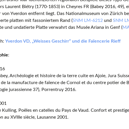
rs Laurent Biétry (1770-1853) in Cheyres FR (Babey 2016, 49), 
 von Yverdon entfernt liegt. Das Nationalmuseum von Zürich bes
erte platten mit fassoniertem Rand (
SNM LM-6212
und
SNM L
te und undatierte Platte verwahrt das Musée Ariana in Genf (
MA
ch:
Yverdon VD, „Weisses Geschirr“ und die Faïencerie Rieff
phie
:
016
bey, Archéologie et histoire de la terre cuite en Ajoie, Jura Suis
de la manufacture de faïence de Cornol et du centre potier de B
ogie jurassienne 37), Porrentruy 2016.
2001
 Kulling, Poêles en catelles du Pays de Vaud. Confort et prestige
on au XVIIIe siècle, Lausanne 2001.