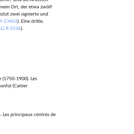
einem Ort, der etwa zwölf
itzt zwei signierte und
M-23403
). Eine dritte,
G R 0136
).
se (1750-1900). Les
onfol (Cahier
. Les principaux centres de