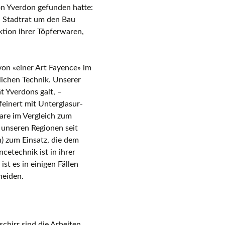
on Yverdon gefunden hatte:
n Stadtrat um den Bau
ktion ihrer Töpferwaren,
von «einer Art Fayence» im
lichen Technik. Unserer
t Yverdons galt, –
einert mit Unterglasur-
ware im Vergleich zum
 unseren Regionen seit
) zum Einsatz, die dem
cetechnik ist in ihrer
t es in einigen Fällen
heiden.
schirr sind die Arbeiten