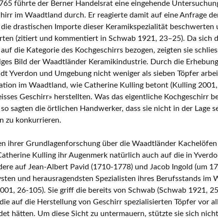
765 führte der Berner Handelsrat eine eingehende Untersuchung
irr im Waadtland durch. Er reagierte damit auf eine Anfrage de
Europäische Töpferei- und
Keramikmuseen, Museen mit gro
 die drastischen Importe dieser Keramikspezialität beschwerten
Keramiksammlungen
ten (zitiert und kommentiert in Schwab 1921, 23–25). Da sich 
 auf die Kategorie des Kochgeschirrs bezogen, zeigten sie schlies
Keramikfilme
iges Bild der Waadtländer Keramikindustrie. Durch die Erhebung
adt Yverdon und Umgebung nicht weniger als sieben Töpfer arbei
tion im Waadtland, wie Catherine Kulling betont (Kulling 2001, 
isses Geschirr» herstellten. Was das eigentliche Kochgeschirr bet
 so sagten die örtlichen Handwerker, dass sie nicht in der Lage s
n zu konkurrieren.
n ihrer Grundlagenforschung über die Waadtländer Kachelöfen 
Catherine Kulling ihr Augenmerk natürlich auch auf die in Yverd
ere auf Jean-Albert Pavid (1710-1778) und Jacob Ingold (um 17
vsten und herausragendsten Spezialisten ihres Berufsstands im
2001, 26-105). Sie griff die bereits von Schwab (Schwab 1921, 25
die auf die Herstellung von Geschirr spezialisierten Töpfer vor 
t hätten. Um diese Sicht zu untermauern, stützte sie sich nicht