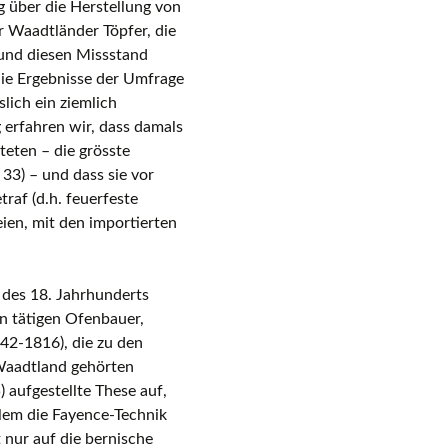
 über die Herstellung von
r Waadtländer Töpfer, die
ssen
 und diesen Missstand
die Ergebnisse der Umfrage
slich ein ziemlich
 erfahren wir, dass damals
teten – die grösste
33) – und dass sie vor
raf (d.h. feuerfeste
eien, mit den importierten
des 18. Jahrhunderts
on tätigen Ofenbauer,
42-1816), die zu den
 Waadtland gehörten
) aufgestellte These auf,
allem die Fayence-Technik
 nur auf die bernische