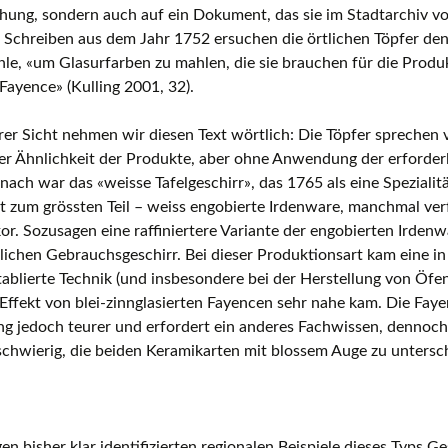
hung, sondern auch auf ein Dokument, das sie im Stadtarchiv v
 Schreiben aus dem Jahr 1752 ersuchen die örtlichen Töpfer de
le, «um Glasurfarben zu mahlen, die sie brauchen für die Produ
 Fayence» (Kulling 2001, 32).
er Sicht nehmen wir diesen Text wörtlich: Die Töpfer sprechen 
er Ähnlichkeit der Produkte, aber ohne Anwendung der erforder
ach war das «weisse Tafelgeschirr», das 1765 als eine Spezialitä
 zum grössten Teil – weiss engobierte Irdenware, manchmal verf
or. Sozusagen eine raffiniertere Variante der engobierten Irden
chen Gebrauchsgeschirr. Bei dieser Produktionsart kam eine in
ablierte Technik (und insbesondere bei der Herstellung von Öfen
 Effekt von blei-zinnglasierten Fayencen sehr nahe kam. Die Fayen
 jedoch teurer und erfordert ein anderes Fachwissen, dennoch is
schwierig, die beiden Keramikarten mit blossem Auge zu untersc
gen bisher klar identifizierten regionalen Beispiele dieses Typs Ge