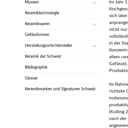
Im Jahr 1
Museen
Kochgesch
Keramiktechnologie
sich über
anpranger
Keramikwaren
nicht nur
Gefässformen
vollständ
in der St
Herstellungsorte/Hersteller
Konzentra
Keramik der Schweiz
allem «we
Gefässe),
Bibliographie
Produkte
Glossar
Im Rahme
Keramikmarken und Signaturen Schweiz
richtete 
insbesond
produkti
(Kulling 
nach der 
angewende