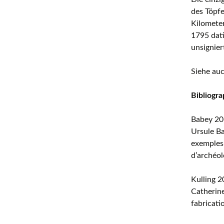
des Töpfe
Kilometer
1795 dati
unsignier
Siehe au
Bibliogra
Babey 2
Ursule Ba
exemples 
d’archéol
Kulling 
Catherine
fabricati