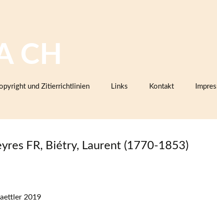
A CH
opyright und Zitierrichtlinien
Links
Kontakt
Impre
Bilddatenbanken mit Keramik,
Firmenkatalogen oder Musterbüc
Herstellermarken
yres FR, Biétry, Laurent (1770-1853)
Keramiklexika, Glossare,
Arbeitsanleitungen
Vereine, Arbeitsgemeinschaften,
Sammlerorganisationen
aettler 2019
Museen und Institutionen in der
Schweiz (inklusive Projektpartner