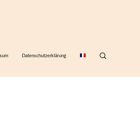
Suchen
ssum
Datenschutzerklärung
nach:
hern,
)