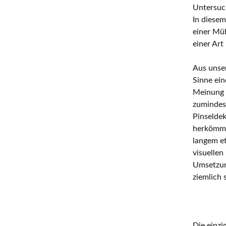
Untersuc
In diesem
einer Müh
einer Art
Aus unser
Sinne ein
Meinung n
zumindest
Pinseldek
herkömmli
langem et
visuellen
Umsetzung
ziemlich 
Die einzi