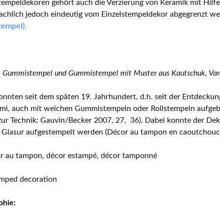
tempeldekoren gehört auch die Verzierung von Keramik mit Hilf
rachlich jedoch eindeutig vom Einzelstempeldekor abgegrenzt w
empel).
 Gummistempel und Gummistempel mit Muster aus Kautschuk, Vara
nnten seit dem späten 19. Jahrhundert, d.h. seit der Entdecku
i, auch mit weichen Gummistempeln oder Rollstempeln aufgebr
ur Technik: Gauvin/Becker 2007, 27, 36). Dabei konnte der Dek
 Glasur aufgestempelt werden (
Décor au tampon en caoutchouc
cor au tampon, décor estampé, décor tamponné
amped decoration
phie: