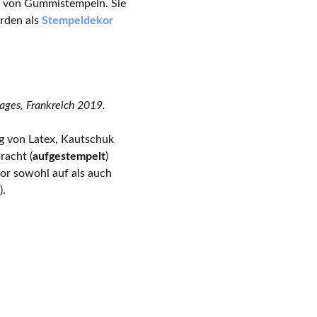
e von Gummistempeln. Sie
erden als
Stempeldekor
ges, Frankreich 2019.
ng von Latex, Kautschuk
acht (
aufgestempelt
)
or sowohl auf als auch
).