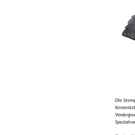
Die Stemp
Keramikst
Vordergru
Spezialva