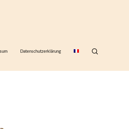
Suchen
ssum
Datenschutzerklärung
nach:
hern,
)