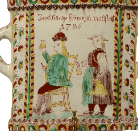
Europäische Töpferei- und
Keramikmuseen, Museen mit gro
Keramiksammlungen
Keramikfilme