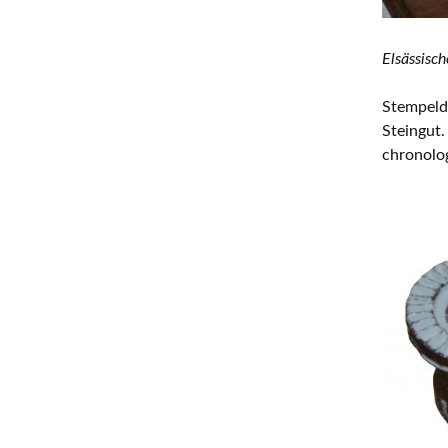
Elsässisc
Stempeld
Steingut.
chronolog