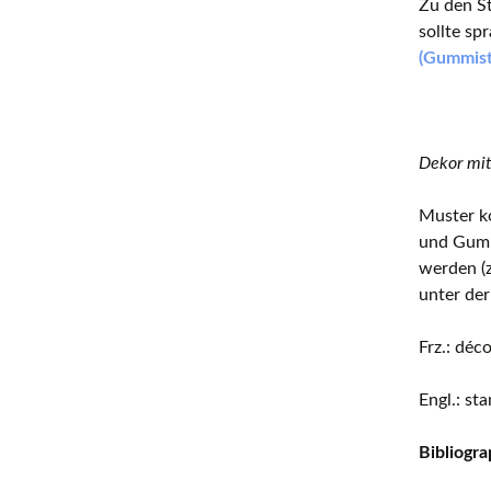
Zu den S
sollte sp
(Gummist
Dekor mit
Muster ko
und Gumm
werden (z
unter der
Frz.: dé
Engl.: st
Bibliogra