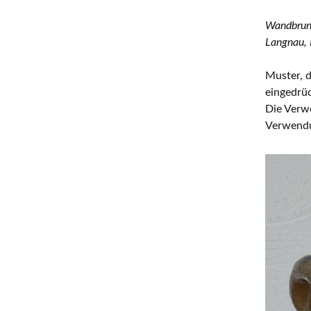
Wandbrunn
Langnau,
Muster, d
eingedrüc
Die Verw
Verwendu