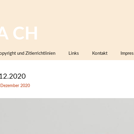
A CH
opyright und Zitierrichtlinien
Links
Kontakt
Impre
Bilddatenbanken mit Keramik,
Firmenkatalogen oder Musterbüc
12.2020
Herstellermarken
 Dezember 2020
Keramiklexika, Glossare,
Arbeitsanleitungen
Vereine, Arbeitsgemeinschaften,
Sammlerorganisationen
Museen und Institutionen in der
Schweiz (inklusive Projektpartner