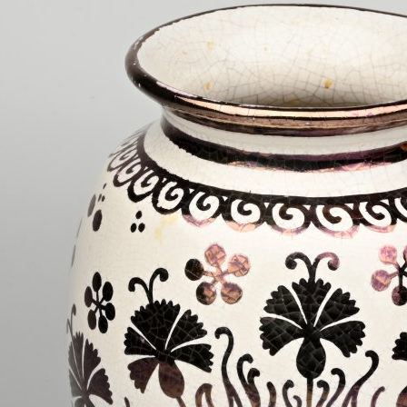
Europäische Töpferei- und
Keramikmuseen, Museen mit gro
Keramiksammlungen
Keramikfilme