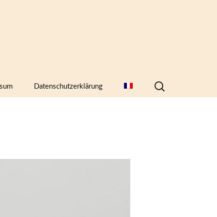
Suchen
ssum
Datenschutzerklärung
nach:
hern,
)