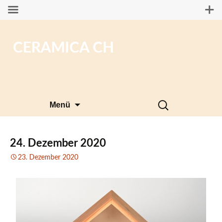
CERAMICA CH
Zum
Suchen
Menü
Inhalt
nach:
springen
24. Dezember 2020
23. Dezember 2020