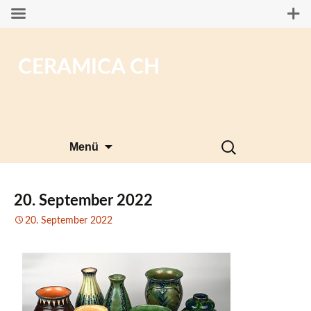
CERAMICA CH
Zum
Suchen
Menü
Inhalt
nach:
springen
20. September 2022
20. September 2022