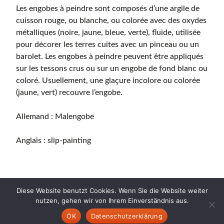
Les engobes à peindre sont composés d’une argile de
cuisson rouge, ou blanche, ou colorée avec des oxydes
métalliques (noire, jaune, bleue, verte), fluide, utilisée
pour décorer les terres cuites avec un pinceau ou un
barolet. Les engobes à peindre peuvent être appliqués
sur les tessons crus ou sur un engobe de fond blanc ou
coloré. Usuellement, une glaçure incolore ou colorée
(jaune, vert) recouvre l’engobe.
Allemand : Malengobe
Anglais : slip-painting
Diese Website benutzt Cookies. Wenn Sie die Website weiter
nutzen, gehen wir von Ihrem Einverständnis aus.
Copyright © 2026 CERAMICA CH. All Rights Reserved.
OK
Datenschutzerklärung