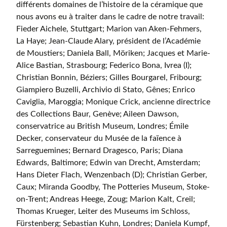
différents domaines de l’histoire de la céramique que
nous avons eu à traiter dans le cadre de notre travail:
Fieder Aichele, Stuttgart; Marion van Aken-Fehmers,
La Haye; Jean-Claude Alary, président de l’Académie
de Moustiers; Daniela Ball, Möriken; Jacques et Marie-
Alice Bastian, Strasbourg; Federico Bona, Ivrea (I);
Christian Bonnin, Béziers; Gilles Bourgarel, Fribourg;
Giampiero Buzelli, Archivio di Stato, Gênes; Enrico
Caviglia, Maroggia; Monique Crick, ancienne directrice
des Collections Baur, Genève; Aileen Dawson,
conservatrice au British Museum, Londres; Émile
Decker, conservateur du Musée de la faïence à
Sarreguemines; Bernard Dragesco, Paris; Diana
Edwards, Baltimore; Edwin van Drecht, Amsterdam;
Hans Dieter Flach, Wenzen­bach (D); Christian Gerber,
Caux; Miranda Goodby, The Potteries Museum, Stoke-
on-Trent; Andreas Heege, Zoug; Marion Kalt, Creil;
Thomas Krueger, Leiter des Museums im Schloss,
Fürstenberg; Sebastian Kuhn, Londres; Daniela Kumpf,