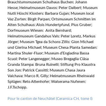
Brauchtumsmuseum Schulhaus Buchen: Johann
Hesse; Heimatmuseum Davos: Peter Dalbert; Museum
Nutli Hüschi Klosters: Barbara Gujan; Museum local
Vaz Zorten: Birgit Parpan; Ortsmuseum Schmitten im
Alten Schulhaus: Alois Hundertpfund, Pius Gruber;
Dorfmuseum Wiesen: Anita Bernhard;
Heimatmuseum Gandahus Vals: Peter Loretz, Markus
Jörger; Museum Tgea da Schons Zillis: Gion Michael
und Gierina Michael; Museum Chesa Planta Samedan:
Martina Shuler-Fluor; Museum d’Engiadina Bassa
Scuol: Peter Langenegger; Museo Bregaglia Ciäsa
Granda Stampa: Bruna Ruinelli; Stiftung Pro Klaustra
Son Jon: Patrick Cassitti; Museum Chasa Jaura
Valchava: Marco R. Gilly; Heimatmuseum Rheinwald
Splügen: Reto Attenhofer; Walserama Nufenen:
J.F.Tschopp.
Pour le canton de Neuchâtel (Ceramica CH, tome I):