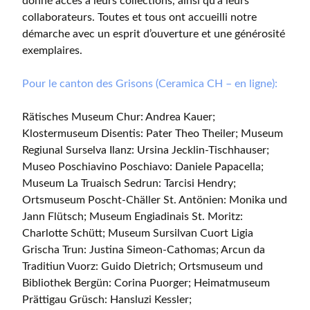
donné accès à leurs collections, ainsi qu’à leurs
collaborateurs. Toutes et tous ont accueilli notre
démarche avec un esprit d’ouverture et une générosité
exemplaires.
Pour le canton des Grisons (Ceramica CH – en ligne):
Rätisches Museum Chur: Andrea Kauer;
Klostermuseum Disentis: Pater Theo Theiler; Museum
Regiunal Surselva Ilanz: Ursina Jecklin-Tischhauser;
Museo Poschiavino Poschiavo: Daniele Papacella;
Museum La Truaisch Sedrun: Tarcisi Hendry;
Ortsmuseum Poscht-Chäller St. Antönien: Monika und
Jann Flütsch; Museum Engiadinais St. Moritz:
Charlotte Schütt; Museum Sursilvan Cuort Ligia
Grischa Trun: Justina Simeon-Cathomas; Arcun da
Traditiun Vuorz: Guido Dietrich; Ortsmuseum und
Bibliothek Bergün: Corina Puorger; Heimatmuseum
Prättigau Grüsch: Hansluzi Kessler;