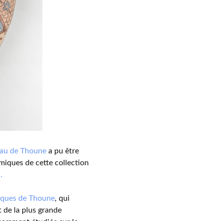
eau de Thoune
a pu être
miques de cette collection
.
iques de Thoune
, qui
git de la plus grande