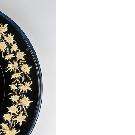
déos sur les céramiques
ées et institutions en Suisse (y
pris les partenaires du projet)