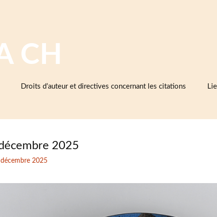
A CH
Droits d’auteur et directives concernant les citations
Lie
Ba
cé
d’e
et 
décembre 2025
Cé
 décembre 2025
As
cé
Mu