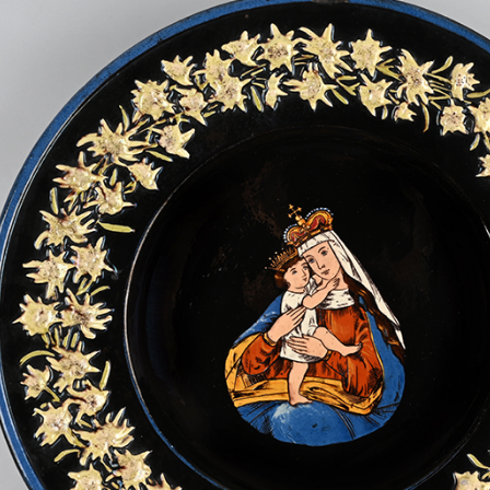
Vi
Mus
com