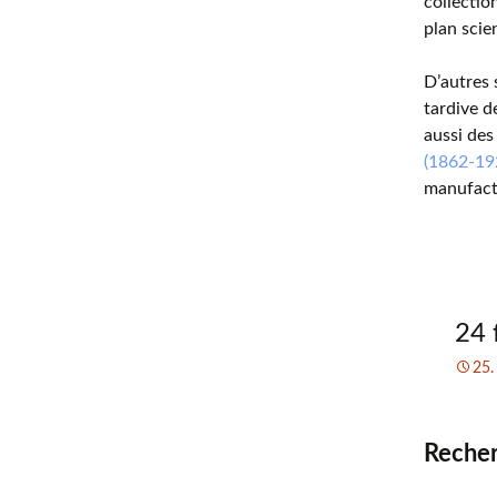
collectio
plan scie
D’autres 
tardive d
aussi des
(1862-19
manufac
24 
25.
Recher