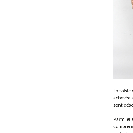
La saisie
achevée a
sont dés
Parmi ell
comprenn