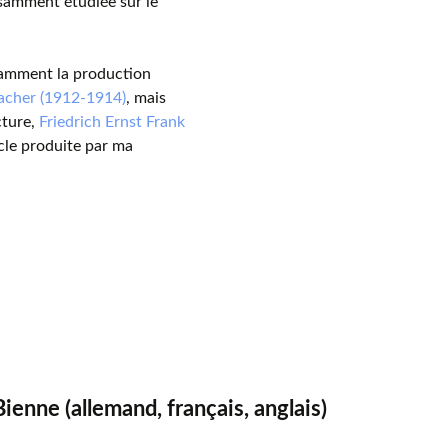
isamment étudiée sur le
otamment la production
acher (1912-1914)
, mais
cture,
Friedrich Ernst Frank
cle produite par ma
enne (allemand, français, anglais)