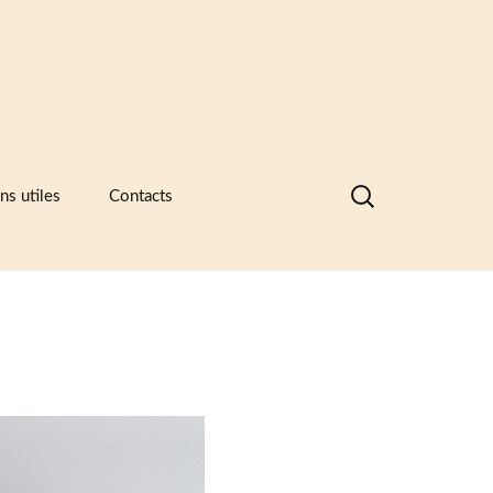
Rechercher :
ns utiles
Contacts
nques de données visuelles des
ramiques, des catalogues
ntreprises et des recueils de formes
motifs
ramique -Vocabulaire technique
sociations et principaux musées
ramiques
sées européens de la céramique