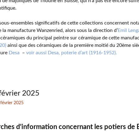
n de majoliques de Thoune en Suisse, qui n’a pas été encore suff
ntifique.
sous-ensembles significatifs de cette collections concernent n
e la manufacture Wanzenried, alors sous la direction d’
Emil Leng
 céramiques du principal peintre sur céramique de cette manufa
20)
ainsi que des céramiques de la première moitié du 20ème siè
ture
Desa
–
voir aussi Desa, poterie d‘art (1916-1952).
février 2025
 février 2025
ches d’information concernant les potiers de Bi