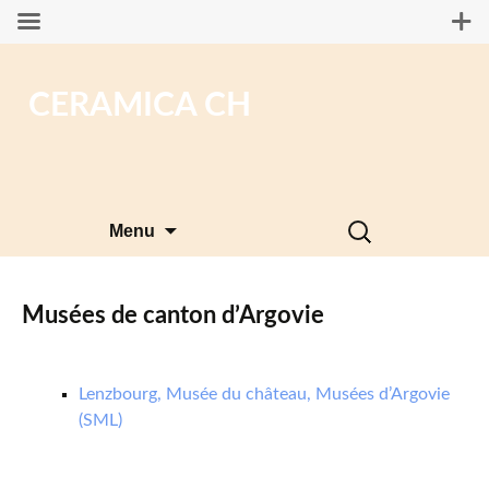
CERAMICA CH
Aller
Rechercher :
Menu
au
contenu
Musées de canton d’Argovie
Lenzbourg, Musée du château, Musées d’Argovie
(SML)