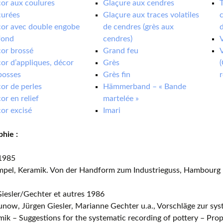
or aux coulures
Glaçure aux cendres
çurées
Glaçure aux traces volatiles
c
or avec double engobe
de cendres (grès aux
d
fond
cendres)
V
or brossé
Grand feu
V
or d’appliques, décor
Grès
(
bosses
Grès fin
r
or de perles
Hämmerband – « Bande
or en relief
martelée »
or excisé
Imari
phie :
1985
el, Keramik. Von der Handform zum Industrieguss, Hambourg
esler/Gechter et autres 1986
now, Jürgen Giesler, Marianne Gechter u.a., Vorschläge zur sy
ik – Suggestions for the systematic recording of pottery – Pro