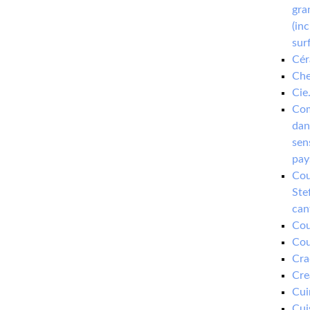
gra
(in
sur
Cér
Che
Cie
Com
dan
sen
pay
Cou
Ste
can
Cou
Cou
Cra
Cre
Cui
Cui