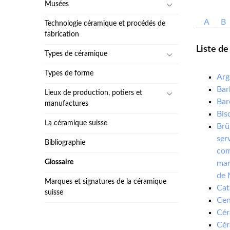
Musées
A
B
Technologie céramique et procédés de
fabrication
Liste de
Types de céramique
Types de forme
Arg
Bar
Lieux de production, potiers et
Bar
manufactures
Bis
La céramique suisse
Brü
ser
Bibliographie
com
Glossaire
man
de 
Marques et signatures de la céramique
Cat
suisse
Cen
Cér
Cér