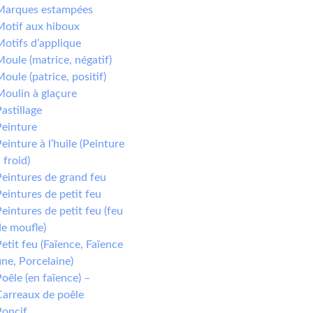
Marques estampées
Motif aux hiboux
otifs d’applique
oule (matrice, négatif)
oule (patrice, positif)
oulin à glaçure
astillage
Peinture
einture à l’huile (Peinture
 froid)
eintures de grand feu
eintures de petit feu
eintures de petit feu (feu
e moufle)
etit feu (Faïence, Faïence
ine, Porcelaine)
oêle (en faïence) –
Carreaux de poêle
Poncif