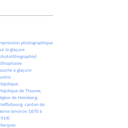
déos sur les céramiques
ées et institutions en Suisse (y
pris les partenaires du projet)
Impression photographique
ur la glaçure
photolithographie)
Lithophanie
ouche à glaçure
ustre
Majolique
Majolique de Thoune,
région de Heimberg-
teffisbourg, canton de
erne (environ 1870 à
1914)
Marques