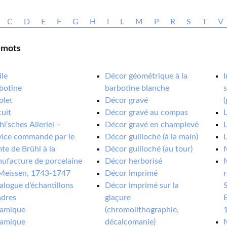
Vi
C
D
E
F
G
H
I
L
M
P
R
S
T
V
Mus
com
 mots
ile
Décor géométrique à la
botine
barbotine blanche
s
olet
Décor gravé
(
cuit
Décor gravé au compas
hl‘sches Allerlei –
Décor gravé en champlevé
L
vice commandé par le
Décor guilloché (à la main)
L
te de Brühl à la
Décor guilloché (au tour)
ufacture de porcelaine
Décor herborisé
Meissen, 1743-1747
Décor imprimé
alogue d’échantillons
Décor imprimé sur la
S
dres
glaçure
B
amique
(chromolithographie,
amique
décalcomanie)