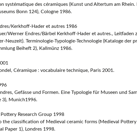
ion systématique des céramiques (Kunst und Altertum am Rhein. 
seums Bonn 124), Cologne 1986.
dres/Kerkhoff-Hader et autres 1986
uer/Werner Endres/Bärbel Kerkhoff-Hader et autres., Leitfaden
ter-Neuzeit). Terminologie-Typologie-Technologie (Kataloge der p
mmlung Beiheft 2), Kallmünz 1986.
2001
ondel, Céramique : vocabulaire technique, Paris 2001.
996
ndres, Gefässe und Formen. Eine Typologie für Museen und S
e 3), Munich1996.
 Pottery Research Group 1998
o the classification of Medieval ceramic forms (Medieval Potter
l Paper 1), Londres 1998.