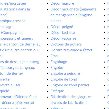
nulée/incrustée
Décor marbré
crustations dans la
Décor moucheté (pigments
face)
de manganèse à l’engobe
M
amique tressée
blanc)
M
misage
Décor peigné
M
. (Compagnie)
Décor tacheté
M
pagnons étrangers
Décor vaporisé
P
s le canton de Berne (au
Dictons de potiers
s d’un autre canton ou
Dorure travaillée à l’effet
P
s)
Email
à
rs de dessin (Heimberg-
Engobage
P
ffisbourg et Langnau,
Engobe
P
ton de Berne)
Engobe à peindre
P
verte
Engobe de fond
d
verte au sel
Engobe de fond partiel
P
quelé
Estèque
f
amware (Faïence fine)
Fabrication des glaçures –
P
r décoré (pâte verte)
Livrets de fabrication
sson de dégourdi
Faïence