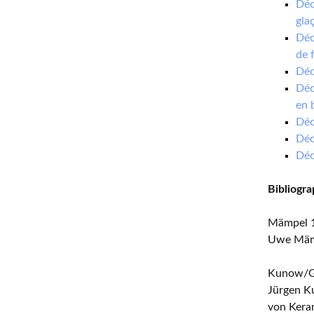
Déc
gla
Déc
de 
Déc
Déc
en 
Déc
Déc
Déc
Bibliogra
Mämpel 
Uwe Mämp
Kunow/Gi
Jürgen Ku
von Keram