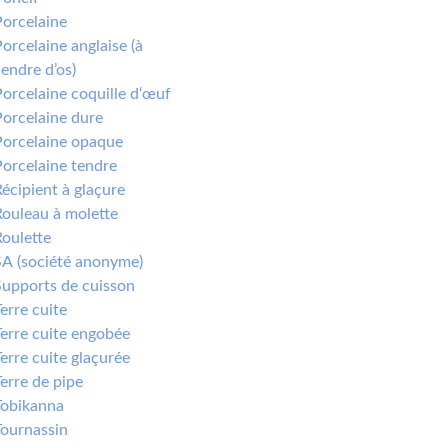
Porcelaine
orcelaine anglaise (à
endre d’os)
orcelaine coquille d‘œuf
orcelaine dure
Porcelaine opaque
orcelaine tendre
écipient à glaçure
Rouleau à molette
oulette
SA (société anonyme)
Supports de cuisson
erre cuite
erre cuite engobée
erre cuite glaçurée
erre de pipe
Tobikanna
Tournassin