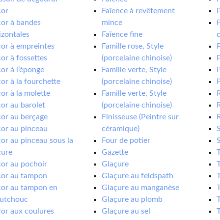
or
Faïence à revêtement
or à bandes
mince
P
izontales
Faïence fine
c
or à empreintes
Famille rose, Style
P
or à fossettes
(porcelaine chinoise)
P
or à l’éponge
Famille verte, Style
or à la fourchette
(porcelaine chinoise)
P
or à la molette
Famille verte, Style
R
or au barolet
(porcelaine chinoise)
or au berçage
Finisseuse (Peintre sur
R
or au pinceau
céramique)
or au pinceau sous la
Four de potier
çure
Gazette
T
or au pochoir
Glaçure
T
or au tampon
Glaçure au feldspath
T
or au tampon en
Glaçure au manganèse
T
utchouc
Glaçure au plomb
or aux coulures
Glaçure au sel