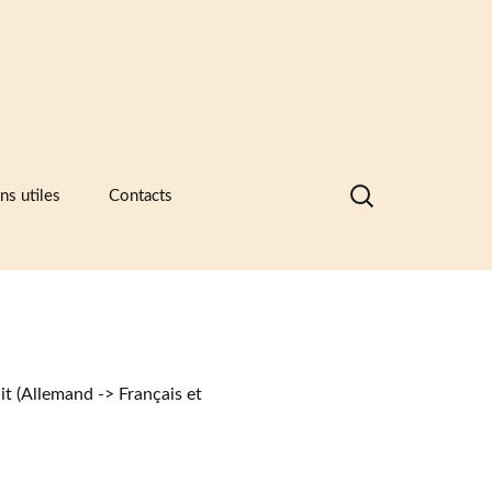
Rechercher :
ns utiles
Contacts
nques de données visuelles des
ramiques, des catalogues
ntreprises et des recueils de formes
motifs
ramique -Vocabulaire technique
it (Allemand -> Français et
sociations et principaux musées
ramiques
sées européens de la céramique