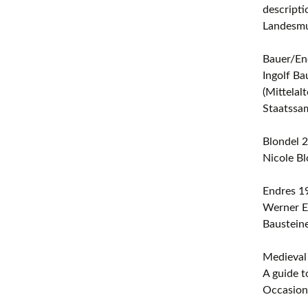
descript
Landesmu
Bauer/En
Ingolf Ba
(Mittelal
Staatssa
Blondel 
Nicole Bl
Endres 1
Werner E
Baustein
Medieval
A guide t
Occasiona