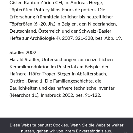
Gisler, Kanton Zürich CH, in: Andreas Heege,
Töpferöfen-Pottery kilns-Fours de potiers. Die
Erforschung frühmittelalterlicher bis neuzeitlicher
Töpferöfen (6.-20. Jh.) in Belgien, den Niederlanden,
Deutschland, Österreich und der Schweiz (Basler
Hefte zur Archäologie 4), 2007, 321-328, bes. Abb. 19.
Stadler 2002
Harald Stadler, Untersuchungen zur neuzeitlichen
Keramikproduktion im Pustertal am Beispiel der
Hafnerei Höfer-Troger-Steger in Abfaltersbach,
Osttirol. Band 1: Die Familiengeschichte, die
Baulichkeiten und das hafnereitechnische Inventar
(Nearchos 11), Innsbruck 2002, bes. 91-122.
Diese Website benutzt Cookies. Wenn Sie die Website weiter
nutzen, gehen wir von Ihrem Einverständnis aus.