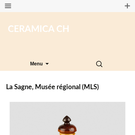
CERAMICA CH
Aller
Rechercher :
Menu
au
contenu
La Sagne, Musée régional (MLS)