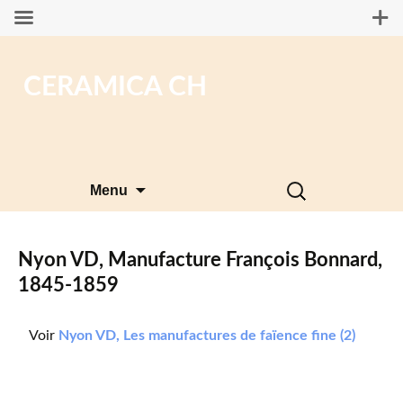
CERAMICA CH
Aller
Rechercher :
Menu
au
contenu
Nyon VD, Manufacture François Bonnard,
1845-1859
Voir
Nyon VD, Les manufactures de faïence fine (2)