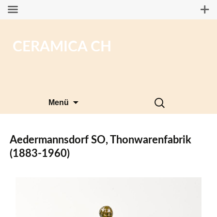
CERAMICA CH
Zum
Suchen
Menü
Inhalt
nach:
springen
Aedermannsdorf SO, Thonwarenfabrik
(1883-1960)