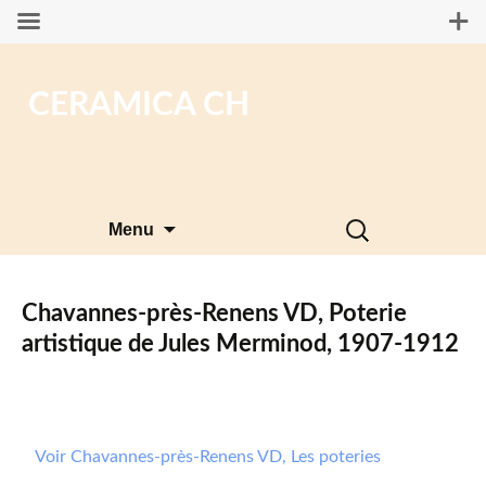
CERAMICA CH
Aller
Rechercher :
Menu
au
contenu
Chavannes-près-Renens VD, Poterie
artistique de Jules Merminod, 1907-1912
Voir Chavannes-près-Renens VD, Les poteries