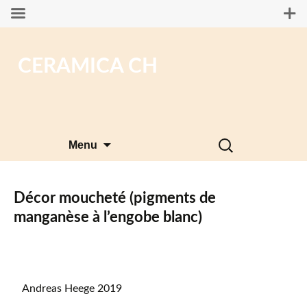
CERAMICA CH
Aller
Rechercher :
Menu
au
contenu
Décor moucheté (pigments de
manganèse à l’engobe blanc)
Andreas Heege 2019