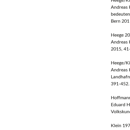
Heege/Ki
Andreas H
bedeuten
Bern 201
Heege 2
Andreas H
2015, 41
Heege/Ki
Andreas 
Landhafne
391-452.
Hoffmann
Eduard H
Volkskund
Klein 19