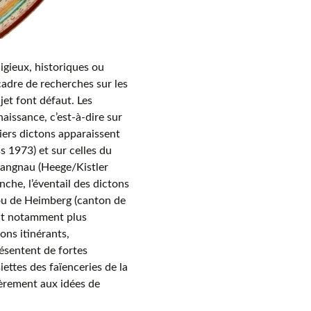
ligieux, historiques ou
 cadre de recherches sur les
jet font défaut. Les
aissance, c’est-à-dire sur
miers dictons apparaissent
 1973) et sur celles du
Langnau (Heege/Kistler
che, l’éventail des dictons
 ou de Heimberg (canton de
ent notamment plus
ons itinérants,
ésentent de fortes
iettes des faïenceries de la
èrement aux idées de