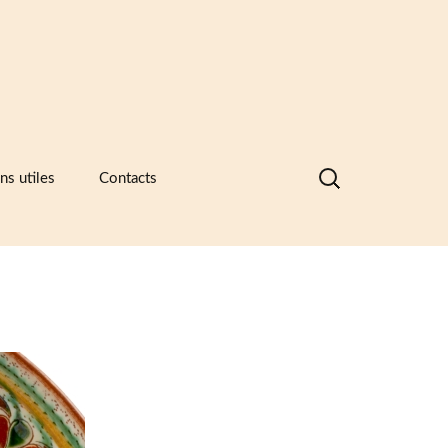
Rechercher :
ns utiles
Contacts
nques de données visuelles des
ramiques, des catalogues
ntreprises et des recueils de formes
motifs
ramique -Vocabulaire technique
sociations et principaux musées
ramiques
sées européens de la céramique