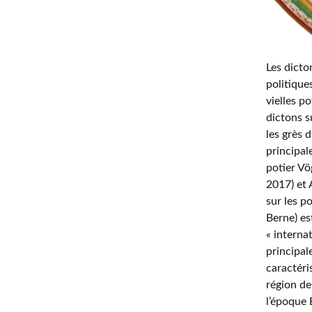
Les dicto
politique
vielles p
dictons s
les grès 
principal
potier Vö
2017) et 
sur les p
Berne) e
« interna
principal
caractéri
région de
l’époque 