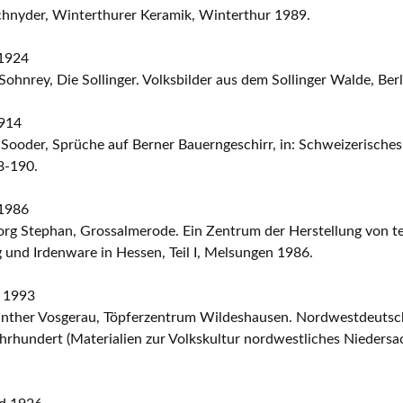
chnyder, Winterthurer Keramik, Winterthur 1989.
1924
Sohnrey, Die Sollinger. Volksbilder aus dem Sollinger Walde, Ber
914
Sooder, Sprüche auf Berner Bauerngeschirr, in: Schweizerisches
8-190.
1986
rg Stephan, Grossalmerode. Ein Zentrum der Herstellung von t
 und Irdenware in Hessen, Teil I, Melsungen 1986.
 1993
nther Vosgerau, Töpferzentrum Wildeshausen. Nordwestdeutsc
ahrhundert (Materialien zur Volkskultur nordwestliches Nieders