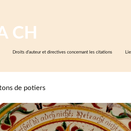
A CH
Droits d’auteur et directives concernant les citations
Lie
Ba
cé
d’e
et 
tons de potiers
Cé
As
cé
Mu