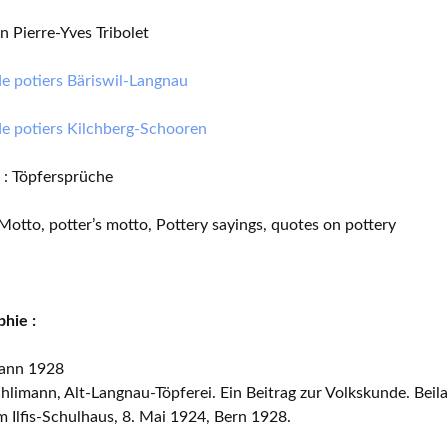
n Pierre-Yves Tribolet
e potiers Bäriswil-Langnau
de potiers Kilchberg-Schooren
 : Töpfersprüche
 Motto, potter’s motto, Pottery sayings, quotes on pottery
phie :
ann 1928
hlimann, Alt-Langnau-Töpferei. Ein Beitrag zur Volkskunde. Beil
m Ilfis-Schulhaus, 8. Mai 1924, Bern 1928.