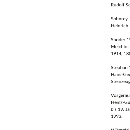
Rudolf S
Sohnrey 
Heinrich 
Sooder 1
Melchior 
1914, 18
Stephan 
Hans-Geo
Steinzeug
Vosgerau
Heinz-Gü
bis 19. J
1993.