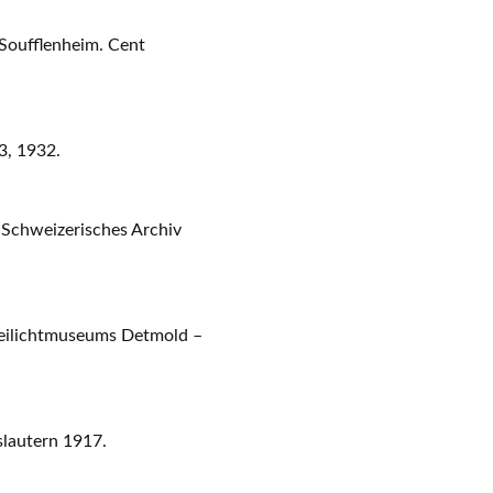
 Soufflenheim. Cent
3, 1932.
: Schweizerisches Archiv
Freilichtmuseums Detmold –
slautern 1917.