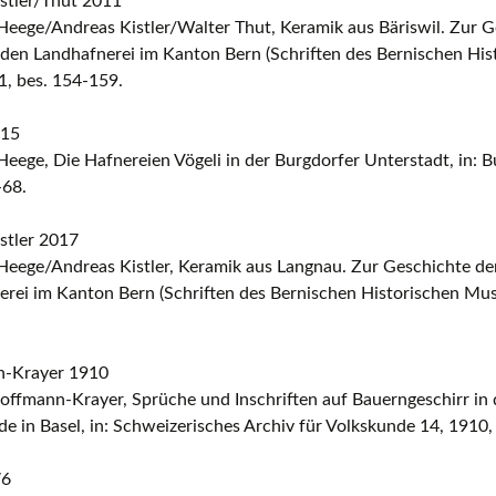
stler/Thut 2011
eege/Andreas Kistler/Walter Thut, Keramik aus Bäriswil. Zur G
den Landhafnerei im Kanton Bern (Schriften des Bernischen Hi
1, bes. 154-159.
015
eege, Die Hafnereien Vögeli in der Burgdorfer Unterstadt, in: 
-68.
stler 2017
Heege/Andreas Kistler, Keramik aus Langnau. Zur Geschichte d
rei im Kanton Bern (Schriften des Bernischen Historischen Mus
-Krayer 1910
offmann-Krayer, Sprüche und Inschriften auf Bauerngeschirr in
e in Basel, in: Schweizerisches Archiv für Volkskunde 14, 1910
76