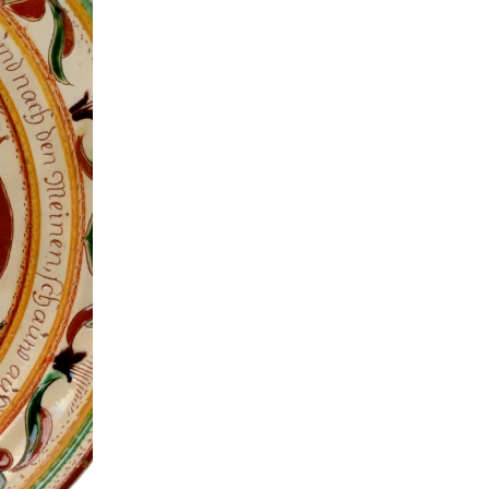
déos sur les céramiques
ées et institutions en Suisse (y
pris les partenaires du projet)