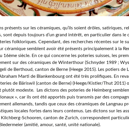
ns présents sur les céramiques, qu’ils soient drôles, satiriques, re
s, sont depuis toujours d’un grand intérêt, en particulier dans le
oteries folkloriques. Cependant, des recherches récentes sur le su
ur céramique semblent avoir été présents principalement à la Ren
du 16ème siècle. En ce qui concerne les poteries suisses, les pre
ement sur des céramiques de Winterthour (Schnyder 1989 ; Wyss
geli de Berthoud, canton de Berne (Heege 2015). Les potiers de 
Abraham Marti de Blankenbourg ont été très prolifiques. En revan
oteries de Bäriswil (canton de Berne) (Heege/Kistler/Thut 2011)
st plutôt modeste. Les dictons des poteries de Heimberg sembl
tionaux », car ils ont été apportés puis transmis par des compagn
ement allemands, tandis que ceux des céramiques de Langnau pr
stiques locales fortes dans leurs contenus. Les dictons sur les ass
 Kilchberg-Schooren, canton de Zurich, correspondent particuli
Biedermeier (amitié, amour, santé, unité nationale).