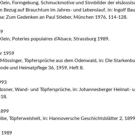
Klein, Formgebung, Schmuckmotive und Sinnbilder der elsässsis
n Bezug auf Brauchtum im Jahres- und Lebenslauf, in: Ingolf Ba
pa: Zum Gedenken an Paul Stieber, München 1976, 114-128.
89
lein, Poteries populaires d’Alsace, Strassburg 1989.
r 1959
 Mössinger, Töpfersprüche aus dem Odenwald, in: Die Starkenbur
nde und Heimatpflege 36, 1959, Heft 8.
993
Rosner, Wand- und Töpfersprüche, in: Johannesberger Heimat- u
-18.
1899
ibe, Töpferweisheit, in: Hannoversche Geschichtsblätter 2, 1899
 1989