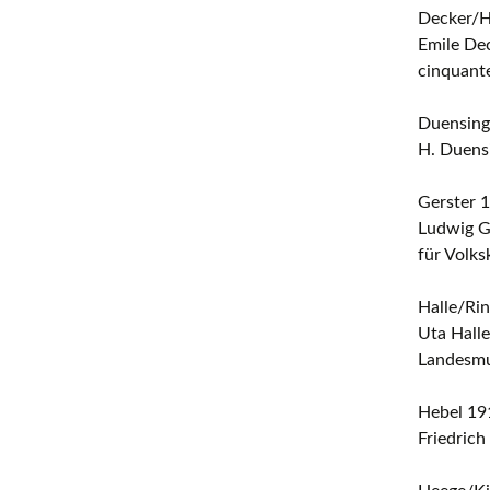
Decker/H
Emile Dec
cinquant
Duensing
H. Duensi
Gerster 
Ludwig Ge
für Volk
Halle/Ri
Uta Halle
Landesmu
Hebel 19
Friedrich