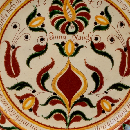
Vi
Mus
com