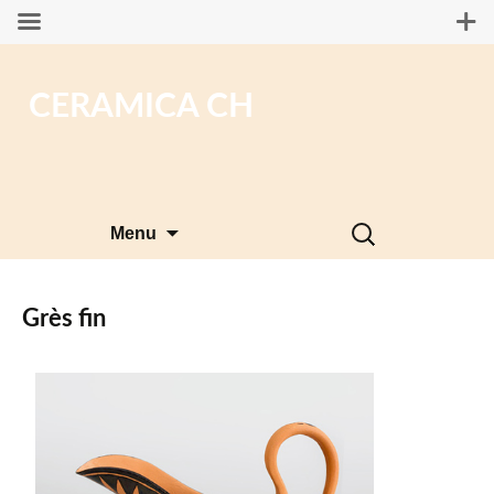
CERAMICA CH
Aller
Rechercher :
Menu
au
contenu
Grès fin