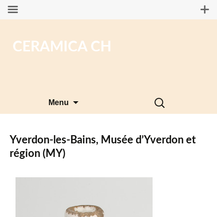
CERAMICA CH
Aller
Rechercher :
Menu
au
contenu
Yverdon-les-Bains, Musée d’Yverdon et
région (MY)