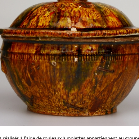
Vi
Mus
com
s réalisés à l’aide de rouleaux à molettes appartiennent au group