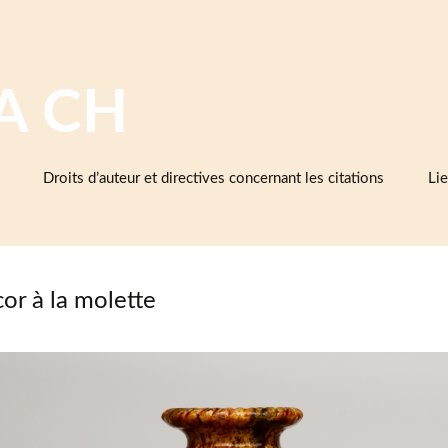
A CH
Droits d’auteur et directives concernant les citations
Lie
Ba
cé
d’e
et 
or à la molette
Cé
As
cé
Mu