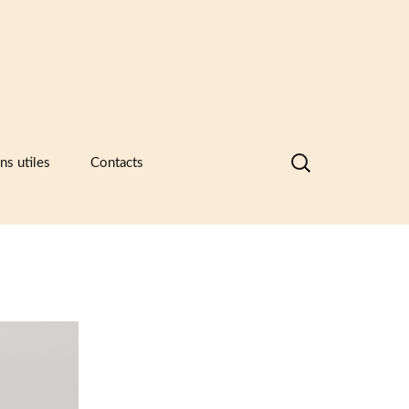
Rechercher :
ns utiles
Contacts
nques de données visuelles des
ramiques, des catalogues
ntreprises et des recueils de formes
motifs
ramique -Vocabulaire technique
sociations et principaux musées
ramiques
sées européens de la céramique