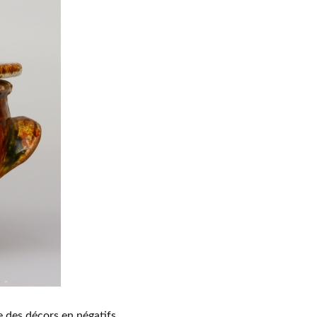
déos sur les céramiques
ées et institutions en Suisse (y
pris les partenaires du projet)
e des décors en négatifs