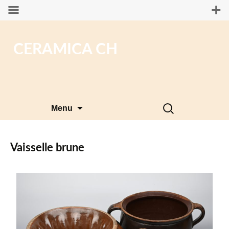
CERAMICA CH
Aller
Rechercher :
Menu
au
contenu
Vaisselle brune