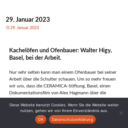
29. Januar 2023
29. Januar 2023
Kachelöfen und Ofenbauer: Walter Higy,
Basel, bei der Arbeit.
Nur sehr selten kann man einem Ofenbauer bei seiner
Arbeit über die Schulter schauen. Um so mehr freuen
wir uns, dass die CERAMICA-Stiftung, Basel, einen
Dokumentationsfilm von Alex Hagmann über die
Arbeit von Walter Higy, Basel, mitfinanzieren konnte.
Diese Website benutzt Cookies. Wenn Sie die Website weiter
nutzen, gehen wir von Ihrem Einverständnis aus.
Eine weitere öffentliche Vorführung des Films erfolgt
OK
Datenschutzerklärung
am 8. Februar 2023, 19:00 Uhr. im Widt’schen Haus in
Basel (bitte Voranmeldung an