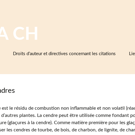
A CH
Droits d’auteur et directives concernant les citations
Lie
Ba
cé
d’e
et 
dres
Cé
 est le résidu de combustion non inflammable et non volatil (réa
As
cé
 d’autres plantes. La cendre peut être utilisée comme fondant po
re (glaçures à la cendre). Comme matière première pour les gla
Mu
iser les cendres de tourbe, de bois, de charbon, de lignite, de char