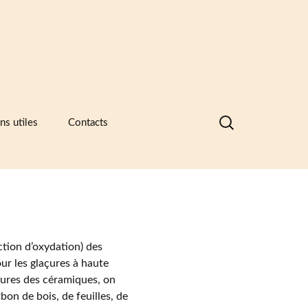
Rechercher :
ns utiles
Contacts
nques de données visuelles des
ramiques, des catalogues
ntreprises et des recueils de formes
motifs
ramique -Vocabulaire technique
ction d’oxydation) des
sociations et principaux musées
ramiques
ur les glaçures à haute
çures des céramiques, on
sées européens de la céramique
bon de bois, de feuilles, de