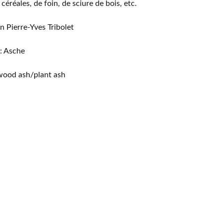
 céréales, de foin, de sciure de bois, etc.
Vi
n Pierre-Yves Tribolet
Mus
com
: Asche
wood ash/plant ash