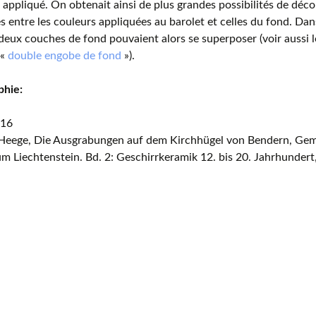
 appliqué. On obtenait ainsi de plus grandes possibilités de déco
Vi
s entre les couleurs appliquées au barolet et celles du fond. Dan
deux couches de fond pouvaient alors se superposer (voir aussi 
Mus
com
 «
double engobe de fond
»).
phie:
016
Heege, Die Ausgrabungen auf dem Kirchhügel von Bendern, Ge
m Liechtenstein. Bd. 2: Geschirrkeramik 12. bis 20. Jahrhundert