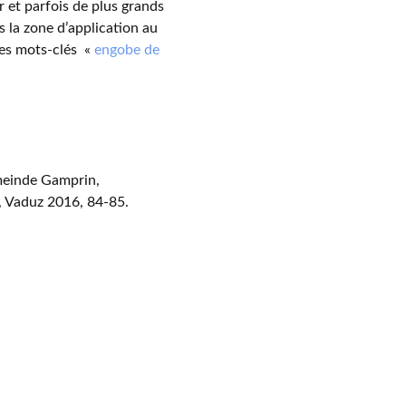
r et parfois de plus grands
déos sur les céramiques
s la zone d’application au
les mots-clés «
engobe de
ées et institutions en Suisse (y
pris les partenaires du projet)
meinde Gamprin,
, Vaduz 2016, 84-85.