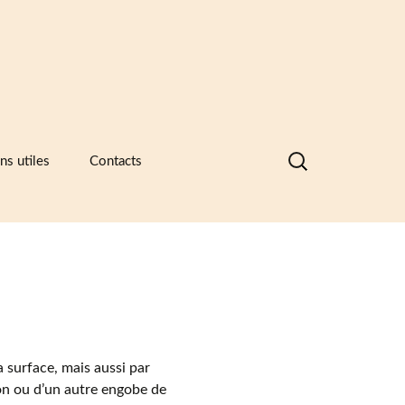
Rechercher :
ns utiles
Contacts
nques de données visuelles des
ramiques, des catalogues
ntreprises et des recueils de formes
motifs
ramique -Vocabulaire technique
sociations et principaux musées
ramiques
 surface, mais aussi par
sées européens de la céramique
son ou d’un autre engobe de