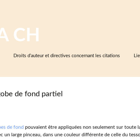
A CH
Droits d’auteur et directives concernant les citations
Lie
Ba
cé
d’e
et 
obe de fond partiel
Cé
As
cé
es de fond
pouvaient être appliquées non seulement sur toute la
Mu
c un large pinceau, dans une couleur différente de celle du tes