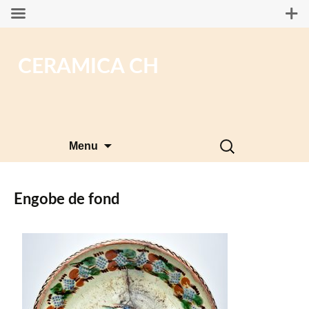
CERAMICA CH
Aller
Rechercher :
Menu
au
contenu
Engobe de fond