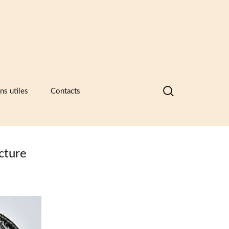
Rechercher :
ns utiles
Contacts
nques de données visuelles des
ramiques, des catalogues
ntreprises et des recueils de formes
motifs
cture
ramique -Vocabulaire technique
sociations et principaux musées
ramiques
sées européens de la céramique