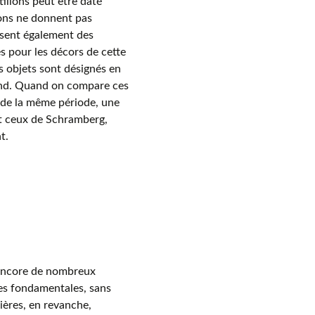
illons peut être daté
lons ne donnent pas
ssent également des
s pour les décors de cette
s objets sont désignés en
mand. Quand on compare ces
 de la même période, une
et ceux de Schramberg,
t.
 encore de nombreux
es fondamentales, sans
ières, en revanche,