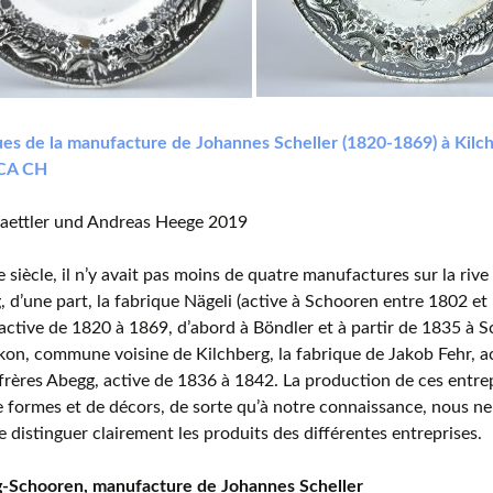
es de la manufacture de Johannes Scheller (1820-1869) à Kil
CA CH
laettler und Andreas Heege 2019
siècle, il n’y avait pas moins de quatre manufactures sur la rive 
, d’une part, la fabrique Nägeli (active à Schooren entre 1802 et 
(active de 1820 à 1869, d’abord à Böndler et à partir de 1835 à Sc
kon, commune voisine de Kilchberg, la fabrique de Jakob Fehr, a
 frères Abegg, active de 1836 à 1842. La production de ces entrepr
 formes et de décors, de sorte qu’à notre connaissance, nous 
 distinguer clairement les produits des différentes entreprises.
g-Schooren, manufacture de Johannes Scheller