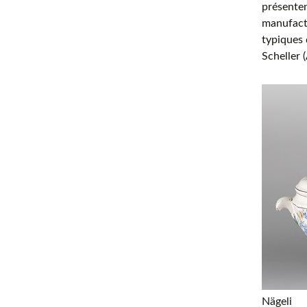
présenten
manufactu
typiques 
Scheller 
Nägeli