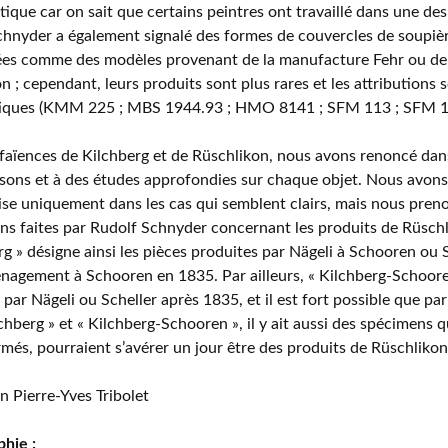
ique car on sait que certains peintres ont travaillé dans une d
Schnyder a également signalé des formes de couvercles de soupièr
ées comme des modèles provenant de la manufacture Fehr ou de
n ; cependant, leurs produits sont plus rares et les attributions
iques (KMM 225 ; MBS 1944.93 ; HMO 8141 ; SFM 113 ; SFM 111
 faïences de Kilchberg et de Rüschlikon, nous avons renoncé 
ons et à des études approfondies sur chaque objet. Nous avons
ise uniquement dans les cas qui semblent clairs, mais nous pre
ns faites par Rudolf Schnyder concernant les produits de Rüschl
rg » désigne ainsi les pièces produites par Nägeli à Schooren ou 
agement à Schooren en 1835. Par ailleurs, « Kilchberg-Schoore
 par Nägeli ou Scheller après 1835, et il est fort possible que par
ilchberg » et « Kilchberg-Schooren », il y ait aussi des spécimens 
rmés, pourraient s’avérer un jour être des produits de Rüschlikon
n Pierre-Yves Tribolet
phie :