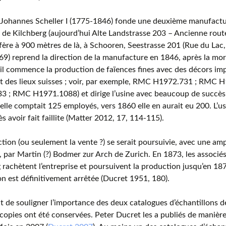
Johannes Scheller I (1775-1846) fonde une deuxième manufactur
 de Kilchberg (aujourd’hui Alte Landstrasse 203 – Ancienne route
nsfère à 900 mètres de là, à Schooren, Seestrasse 201 (Rue du Lac,
9) reprend la direction de la manufacture en 1846, après la mor
il commence la production de faïences fines avec des décors im
t des lieux suisses ; voir, par exemple, RMC H1972.731 ; RMC
3 ; RMC H1971.1088) et dirige l’usine avec beaucoup de succès
elle comptait 125 employés, vers 1860 elle en aurait eu 200. L’usi
s avoir fait faillite (Matter 2012, 17, 114-115).
tion (ou seulement la vente ?) se serait poursuivie, avec une am
 par Martin (?) Bodmer zur Arch de Zurich. En 1873, les associé
 rachètent l’entreprise et poursuivent la production jusqu’en 187
n est définitivement arrêtée (Ducret 1951, 180).
nt de souligner l’importance des deux catalogues d’échantillons d
copies ont été conservées. Peter Ducret les a publiés de manière