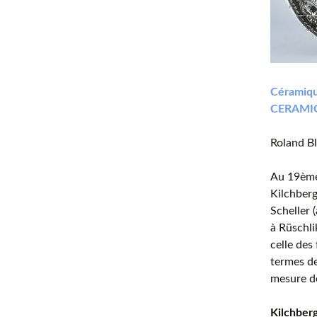
Céramiqu
CERAMI
Roland B
Au 19ème 
Kilchberg
Scheller 
à Rüschli
celle des
termes de
mesure de
Kilchber