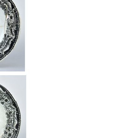
déos sur les céramiques
ées et institutions en Suisse (y
pris les partenaires du projet)