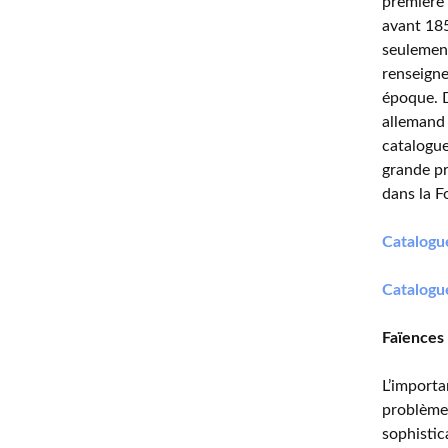
première 
avant 185
seulemen
renseigne
époque. D
allemand 
catalogue
grande pr
dans la F
Catalogue
Catalogu
Faïences
L’import
problèmes
sophistic