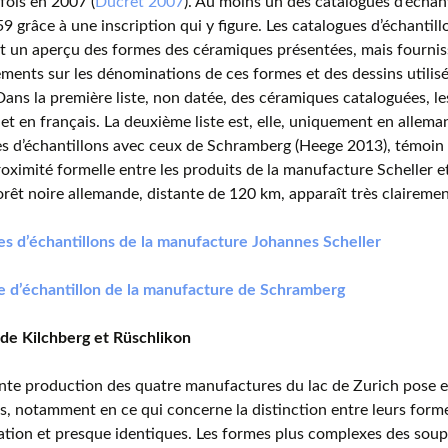
fois en 2007 (
Ducret 2007
). Au moins un des catalogues d’échant
9 grâce à une inscription qui y figure. Les catalogues d’échantil
t un aperçu des formes des céramiques présentées, mais fourni
ments sur les dénominations de ces formes et des dessins utilisé
ans la première liste, non datée, des céramiques cataloguées, le
et en français. La deuxième liste est, elle, uniquement en alle
s d’échantillons avec ceux de Schramberg (Heege 2013), témoin
oximité formelle entre les produits de la manufacture Scheller 
orêt noire allemande, distante de 120 km, apparaît très clairemen
s d’échantillons de la manufacture Johannes Scheller
e d’échantillon de la manufacture de Schramberg
 de Kilchberg et Rüschlikon
ante production des quatre manufactures du lac de Zurich pose
, notamment en ce qui concerne la distinction entre leurs form
ation et presque identiques. Les formes plus complexes des soup