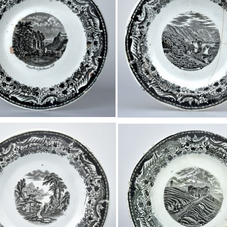
Vi
Mus
com