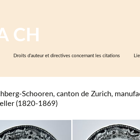
A CH
Droits d’auteur et directives concernant les citations
Lie
Ba
cé
d’e
et 
chberg-Schooren, canton de Zurich, manufa
Cé
eller (1820-1869)
As
cé
Mu