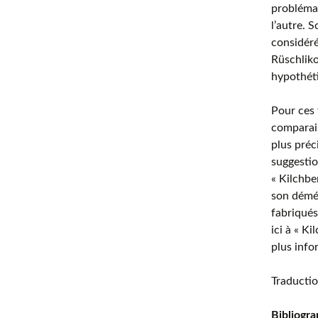
problémat
l’autre. 
considér
Rüschliko
hypothét
Pour ces
comparais
plus préc
suggestio
« Kilchbe
son démén
fabriqués
ici à « K
plus info
Traductio
Bibliogra