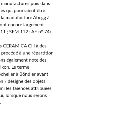
es manufactures puis dans
es qui pourraient être
 la manufacture Abegg à
 sont encore largement
 ; SFM 112 ; AF n° 74).
dans CERAMICA CH à des
 procédé à une répartition
nons également note des
ikon. Le terme
Scheller à Böndler avant
n » désigne des objets
mi les faïences attribuées
qui, lorsque nous serons
.