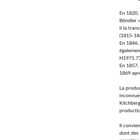
En 1820, 
Böndler »
il la tra
(1815-186
En 1846, 
égalemen
H1971.73
En 1857, 
1869 aprè
La produc
inconnue,
Kilchberg
productio
Il convie
dont des 