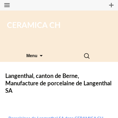
CERAMICA CH
Aller
Rechercher :
Menu
au
contenu
Langenthal, canton de Berne,
Manufacture de porcelaine de Langenthal
SA