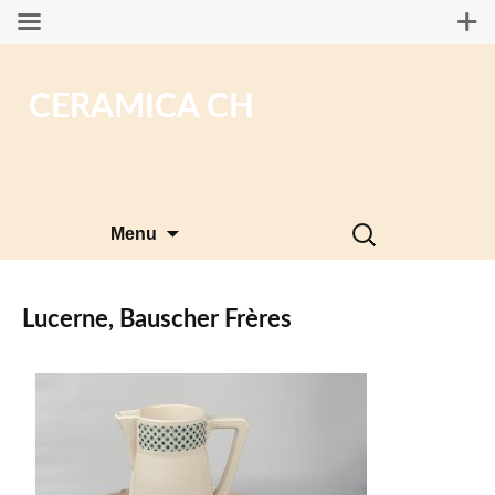
CERAMICA CH
Aller
Rechercher :
Menu
au
contenu
Lucerne, Bauscher Frères