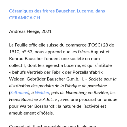
Céramiques des frères Bauscher, Lucerne, dans
CERAMICA CH
Andreas Heege, 2021
La Feuille officielle suisse du commerce (FOSC) 28 de
1910, n° 53, nous apprend que les frères August et
Konrad Bauscher fondent une société en nom
collectif, dont le siège est à Lucerne, et qui s’intitule
« behufs Vertrieb der Fabrik der Porzellanfabrik
Weiden, Gebrüder Bauscher G.m.b.H.
– Société pour la
distribution des produits de la Fabrique de porcelaine
(
Seltmann
), à
Weiden
, près de Nuremberg en Bavière, les
Frères Bauscher S.A.R.L.
» , avec une procuration unique
pour Walter Bosshardt ; la nature de l’activité est :
ameublement d’hôtels.
Cependant, il est probable qu’une filiale non