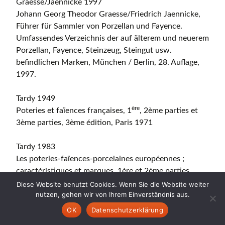
Graesse/Jaennicke 1997
Johann Georg Theodor Graesse/Friedrich Jaennicke,
Führer für Sammler von Porzellan und Fayence.
Umfassendes Verzeichnis der auf älterem und neuerem
Porzellan, Fayence, Steinzeug, Steingut usw.
befindlichen Marken, München / Berlin, 28. Auflage,
1997.
Tardy 1949
ère
Poteries et faïences françaises, 1
, 2ème parties et
3ème parties, 3ème édition, Paris 1971
Tardy 1983
Les poteries-faïences-porcelaines européennes ;
caractéristiques et marques, 1ère et 2ème parties,
Paris 1983
Diese Website benutzt Cookies. Wenn Sie die Website weiter
nutzen, gehen wir von Ihrem Einverständnis aus.
Zühlsdorff 1994
OK
Datenschutzerklärung
Dieter Zühlsdorff, Keramik-Marken Lexikon. Porzellan-