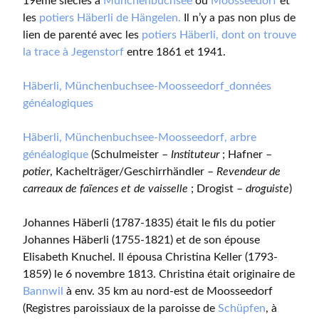
19ème siècles à
Münchenbuchsee
ou
Moosseedorf
et
les
potiers Häberli de Hängelen.
Il n’y a pas non plus de
lien de parenté avec les
potiers Häberli, dont on trouve
la trace à Jegenstorf
entre 1861 et 1941.
Häberli, Münchenbuchsee-Moosseedorf_données
généalogiques
Häberli, Münchenbuchsee-Moosseedorf, arbre
généalogique
(Schulmeister –
Instituteur
; Hafner –
potier
, Kachelträger/Geschirrhändler –
Revendeur de
carreaux de faïences et de vaisselle
; Drogist –
droguiste
)
Johannes Häberli (1787-1835) était le fils du potier
Johannes Häberli (1755-1821) et de son épouse
Elisabeth Knuchel. Il épousa Christina Keller (1793-
1859) le 6 novembre 1813. Christina était originaire de
Bannwil
à env. 35 km au nord-est de Moosseedorf
(Registres paroissiaux de la paroisse de
Schüpfen
, à