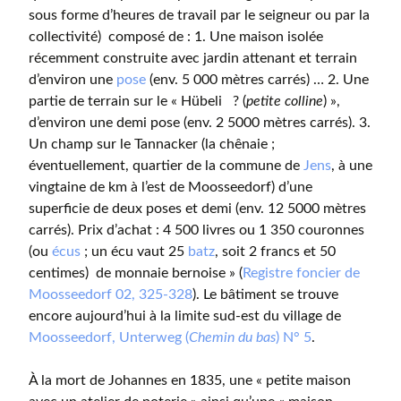
sous forme d’heures de travail par le seigneur ou par la
collectivité) composé de : 1. Une maison isolée
récemment construite avec jardin attenant et terrain
d’environ une
pose
(env. 5 000 mètres carrés) … 2. Une
partie de terrain sur le « Hübeli ? (
petite colline
) »,
d’environ une demi pose (env. 2 5000 mètres carrés). 3.
Un champ sur le Tannacker (la chênaie ;
éventuellement, quartier de la commune de
Jens
, à une
vingtaine de km à l’est de Moosseedorf) d’une
superficie de deux poses et demi (env. 12 5000 mètres
carrés). Prix d’achat : 4 500 livres ou 1 350 couronnes
(ou
écus
; un écu vaut 25
batz
, soit 2 francs et 50
centimes) de monnaie bernoise » (
Registre foncier de
Moosseedorf 02,
325-328
). Le bâtiment se trouve
encore aujourd’hui à la limite sud-est du village de
Moosseedorf, Unterweg (
Chemin du bas
) N° 5
.
À la mort de Johannes en 1835, une « petite maison