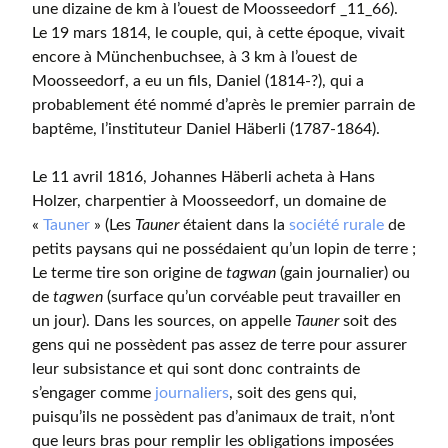
une dizaine de km à l’ouest de Moosseedorf _11_66).
Le 19 mars 1814, le couple, qui, à cette époque, vivait
encore à Münchenbuchsee, à 3 km à l’ouest de
Moosseedorf, a eu un fils, Daniel (1814-?), qui a
probablement été nommé d’après le premier parrain de
baptême, l’instituteur Daniel Häberli (1787-1864).
Le 11 avril 1816, Johannes Häberli acheta à Hans
Holzer, charpentier à Moosseedorf, un domaine de
«
Tauner
» (Les
Tauner
étaient dans la
société rurale
de
petits paysans qui ne possédaient qu’un lopin de terre ;
Le terme tire son origine de
tagwan
(gain journalier) ou
de
tagwen
(surface qu’un corvéable peut travailler en
un jour). Dans les sources, on appelle
Tauner
soit des
gens qui ne possèdent pas assez de terre pour assurer
leur subsistance et qui sont donc contraints de
s’engager comme
journaliers
, soit des gens qui,
puisqu’ils ne possèdent pas d’animaux de trait, n’ont
que leurs bras pour remplir les obligations imposées