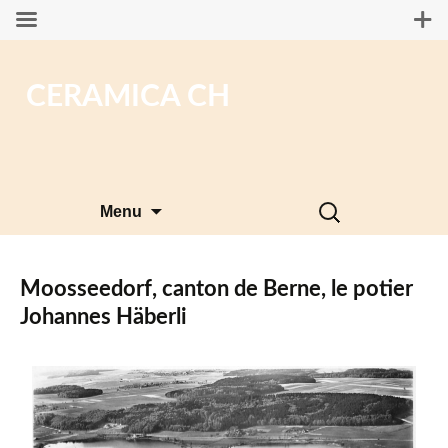
CERAMICA CH
Aller
Rechercher :
Menu
au
contenu
Moosseedorf, canton de Berne, le potier
Johannes Häberli