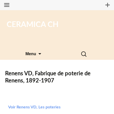
CERAMICA CH
Aller
Rechercher :
Menu
au
contenu
Renens VD, Fabrique de poterie de
Renens, 1892-1907
Voir Renens VD, Les poteries