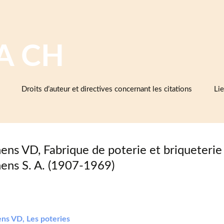
A CH
Droits d’auteur et directives concernant les citations
Lie
Ba
cé
d’e
et 
ens VD, Fabrique de poterie et briqueterie
Cé
ens S. A. (1907-1969)
As
cé
Mu
ens VD, Les poteries