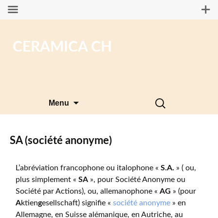
CERAMICA CH
Aller
Rechercher :
Menu
au
contenu
SA (société anonyme)
L’abréviation francophone ou italophone «
S.A.
» ( ou,
plus simplement «
SA
», pour Société Anonyme ou
Société par Actions), ou, allemanophone «
AG
» (pour
A
ktien
g
esellschaft) signifie «
société anonyme
» en
Allemagne, en Suisse alémanique, en Autriche, au