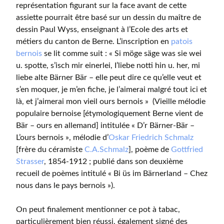
représentation figurant sur la face avant de cette
assiette pourrait être basé sur un dessin du maître de
dessin Paul Wyss, enseignant à l’Ecole des arts et
métiers du canton de Berne. L’inscription en
patois
bernois
se lit comme suit : « Si möge säge was sie wei
u. spotte, s’isch mir einerlei, I’liebe notti hin u. her, mi
liebe alte Bärner Bär – elle peut dire ce qu’elle veut et
s’en moquer, je m’en fiche, je l’aimerai malgré tout ici et
là, et j’aimerai mon vieil ours bernois » (Vieille mélodie
populaire bernoise [étymologiquement Berne vient de
Bär – ours en allemand] intitulée « D’r Bärner-Bär –
L’ours bernois », mélodie d’
Oskar Friedrich Schmalz
[frère du céramiste
C.A.Schmalz
], poème de
Gottfried
Strasser
, 1854-1912 ; publié dans son deuxième
recueil de poèmes intitulé « Bi üs im Bärnerland – Chez
nous dans le pays bernois »).
On peut finalement mentionner ce pot à tabac,
particulièrement bien réussi, également signé des