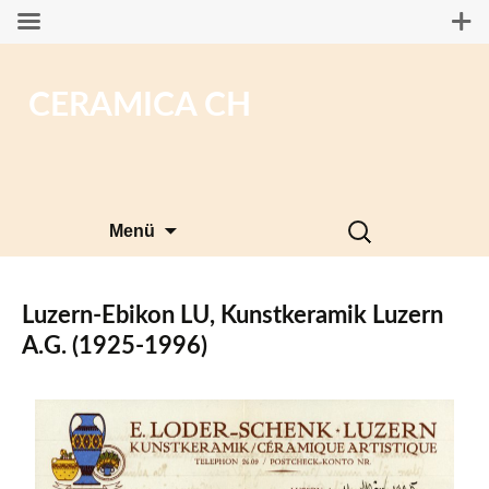
CERAMICA CH
Zum
Suchen
Menü
Inhalt
nach:
springen
Luzern-Ebikon LU, Kunstkeramik Luzern
A.G. (1925-1996)