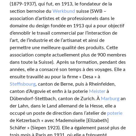
(1879-1937), qui fut, en 1913, le fondateur de la
section bernoise du
Werkbund
suisse (SWB –
association d’artistes et de professionnels dans le
domaine du design fondée en 1913 qui a pour objectif
d’ennoblir le travail commercial par l’interaction de
l’art, de l’industrie et de l’artisanat et ainsi de
permettre une meilleure qualité des produits. Cette
association compte actuellement plus de 900 membres
dans toute la Suisse). Après sa formation, pendant des
années, elle a consacré son temps à des voyages. Elle a
ensuite travaillé au pour la firme « Desa » à
Steffisbourg
, canton de Berne, puis à Rheinfelden,
canton d’Argovie et enfin à la poterie
Meister
à
Dübendorf-Stettbach, canton de Zurich. À
Marburg
an
der Lahn, dans le Land allemand de la Hesse, elle a
occupé un poste de direction dans l’atelier de
poterie
de Ketzerbach « avec Mademoiselle [Elizabeth]
Schäfer » (Siepen 1923). Elle a également passé plus de
trois mois à Paris en 1931, où elle a fréquenté