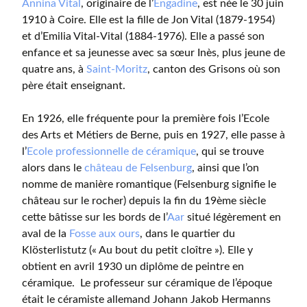
Annina Vital
, originaire de l’
Engadine
, est née le 30 juin
1910 à Coire. Elle est la fille de Jon Vital (1879-1954)
et d’Emilia Vital-Vital (1884-1976). Elle a passé son
enfance et sa jeunesse avec sa sœur Inès, plus jeune de
quatre ans, à
Saint-Moritz
, canton des Grisons où son
père était enseignant.
En 1926, elle fréquente pour la première fois l’Ecole
des Arts et Métiers de Berne, puis en 1927, elle passe à
l’
Ecole professionnelle de céramique
, qui se trouve
alors dans le
château de Felsenburg
, ainsi que l’on
nomme de manière romantique (Felsenburg signifie le
château sur le rocher) depuis la fin du 19ème siècle
cette bâtisse sur les bords de l’
Aar
situé légèrement en
aval de la
Fosse aux ours
, dans le quartier du
Klösterlistutz (« Au bout du petit cloître »). Elle y
obtient en avril 1930 un diplôme de peintre en
céramique. Le professeur sur céramique de l’époque
était le céramiste allemand Johann Jakob Hermanns