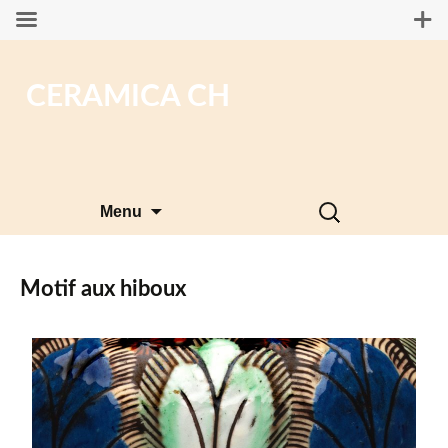
CERAMICA CH
Aller
Rechercher :
Menu
au
contenu
Motif aux hiboux