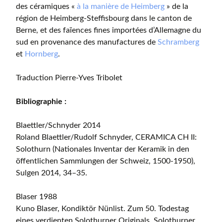
des céramiques «
à la manière de Heimberg
» de la
région de Heimberg-Steffisbourg dans le canton de
Berne, et des faïences fines importées d’Allemagne du
sud en provenance des manufactures de
Schramberg
et
Hornberg
.
Traduction Pierre-Yves Tribolet
Bibliographie :
Blaettler/Schnyder 2014
Roland Blaettler/Rudolf Schnyder, CERAMICA CH II:
Solothurn (Nationales Inventar der Keramik in den
öffentlichen Sammlungen der Schweiz, 1500-1950),
Sulgen 2014, 34–35.
Blaser 1988
Kuno Blaser, Kondiktör Nünlist. Zum 50. Todestag
eines verdienten Solothurner Originals. Solothurner