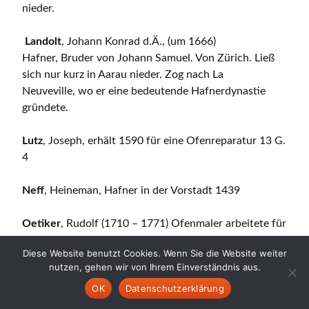
nieder.
Landolt
, Johann Konrad d.Ä., (um 1666)
Hafner, Bruder von Johann Samuel. Von Zürich. Ließ
sich nur kurz in Aarau nieder. Zog nach La
Neuveville, wo er eine bedeutende Hafnerdynastie
gründete.
Lutz
, Joseph, erhält 1590 für eine Ofenreparatur 13 G.
4
Neff
, Heineman, Hafner in der Vorstadt 1439
Oetiker
, Rudolf (1710 – 1771) Ofenmaler arbeitete für
Balthasar und Johann Jakob Fischer
Diese Website benutzt Cookies. Wenn Sie die Website weiter
nutzen, gehen wir von Ihrem Einverständnis aus.
Ofener
, Sebastian zuo Arouw (um 1560, 1578)
OK
Datenschutzerklärung
Richner
, Daniel, Hafner (12.8.1770 – 2.10.1847)