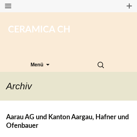
CERAMICA CH
Zum
Suchen
Menü
Inhalt
nach:
springen
Archiv
Aarau AG und Kanton Aargau, Hafner und
Ofenbauer