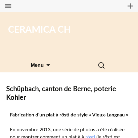
CERAMICA CH
Aller
Rechercher :
Menu
au
contenu
Schüpbach, canton de Berne, poterie
Kohler
Fabrication d’un plat à rösti de style « Vieux-Langnau »
En novembre 2013, une série de photos a été réalisée
pour montrer comment un plat à à
rösti
(le rösti est