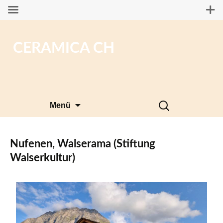
CERAMICA CH
Zum
Suchen
Menü
Inhalt
nach:
springen
Nufenen, Walserama (Stiftung
Walserkultur)